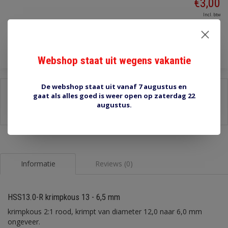
€3,00
Incl. btw
Toevoegen aan winkelwagen
Webshop staat uit wegens vakantie
De webshop staat uit vanaf 7 augustus en
Delen:
gaat als alles goed is weer open op zaterdag 22
augustus.
-
Stel een vraag over dit product
-
Afdrukken
Informatie
Reviews (0)
HSS13.0-R krimpkous 13 - 6,5 mm
krimpkous 2:1 rood, krimpt van diameter 12,0 naar 6,0 mm
ongeveer.