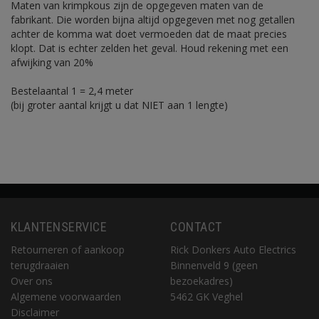
Maten van krimpkous zijn de opgegeven maten van de
fabrikant. Die worden bijna altijd opgegeven met nog getallen
achter de komma wat doet vermoeden dat de maat precies
klopt. Dat is echter zelden het geval. Houd rekening met een
afwijking van 20%
Bestelaantal 1 = 2,4 meter
(bij groter aantal krijgt u dat NIET aan 1 lengte)
KLANTENSERVICE
CONTACT
Retourneren of aankoop
Rick Donkers Auto Electrics
terugdraaien
Binnenveld 9 (geen
Over ons
bezoekadres)
Algemene voorwaarden
5462 GK Veghel
Disclaimer