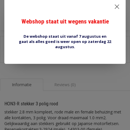
Toevoegen aan winkelwagen
Webshop staat uit wegens vakantie
De webshop staat uit vanaf 7 augustus en
gaat als alles goed is weer open op zaterdag 22
Delen:
augustus.
-
Stel een vraag over dit product
-
Afdrukken
Informatie
Reviews (0)
HON3-R stekker 3 polig rood
stekker 2.8 mm kompleet, rode male en female behuizing met
alle kontakten, 3 polig. Voor draad maximaal 1.0 mm2.
Gelijkwaardig aan stekkers gebruikt op Japanse motorfietsen.
Reservekontakten:3-2924 (male), 14303-00 (female).