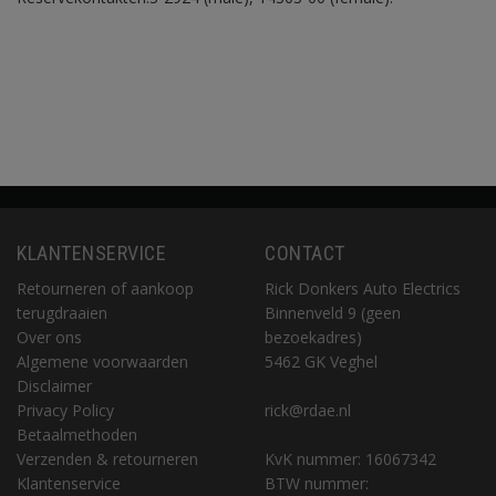
KLANTENSERVICE
CONTACT
Retourneren of aankoop
Rick Donkers Auto Electrics
terugdraaien
Binnenveld 9 (geen
Over ons
bezoekadres)
Algemene voorwaarden
5462 GK Veghel
Disclaimer
Privacy Policy
rick@rdae.nl
Betaalmethoden
Verzenden & retourneren
KvK nummer: 16067342
Klantenservice
BTW nummer: