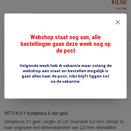
€0,50
Incl. btw
Toevoegen aan winkelwagen
Webshop staat nog aan, alle
bestellingen gaan deze week nog op
de post
Delen:
-
Stel een vraag over dit product
-
Afdrukken
Volgende week heb ik vakantie maar zolang de
webshop aan staat en bestellen mogelijk is
gaat alles naar de post, niks blijft liggen tot
na de vakantie.
Informatie
Reviews (0)
HFT3-6.0-Y krimpkous 6 mm geel
Krimpkous 3:1 geel. Lengte 25 cm. Diameter 6,0 mm, krimpt 3x
naar ongeveer een binnendiameter van 2,0 mm. Wanddikte