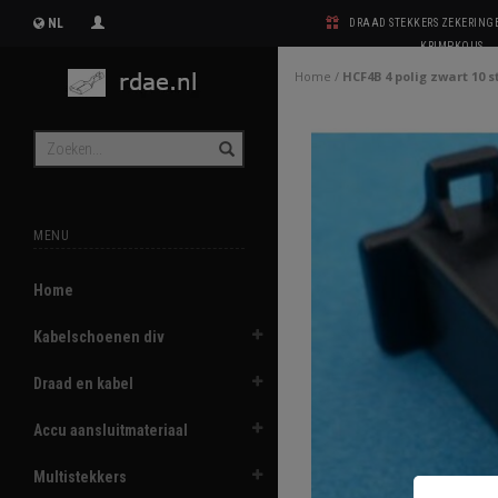
NL
DRAAD STEKKERS ZEKERIN
KRIMPKOUS
Home
/
HCF4B 4 polig zwart 10 s
MENU
Home
Kabelschoenen div
Draad en kabel
Accu aansluitmateriaal
Multistekkers