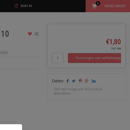
0
WINKELWAGEN
RDAE.NL
 10
€1,80
Incl. btw
review
Toevoegen aan winkelwagen
Delen:
-
Stel een vraag over dit product
-
Afdrukken