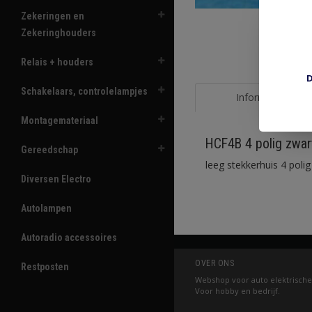
Zekeringen en
Zekeringhouders
Relais + houders
D
Schakelaars, controlelampjes
Informatie
Montagemateriaal
HCF4B 4 polig zwar
Gereedschap
leeg stekkerhuis 4 poli
Diversen Electro
Autolampen
Autoradio accessoires
OVER ONS
Restposten
Webshop voor auto elektrische
Voor hobby en bedrijf.