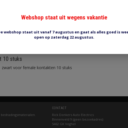
Webshop staat uit wegens vakantie
e webshop staat uit vanaf 7 augustus en gaat als alles goed is we
open op zaterdag 22 augustus.
Reviews (0)
Tags (0)
t 10 stuks
g zwart voor female kontakten 10 stuks
CONTACT
 bedradingsmaterialen.
Rick Donkers Auto Electrics
Binnenveld 9 (geen bezoekadres)
5462 GK Veghel