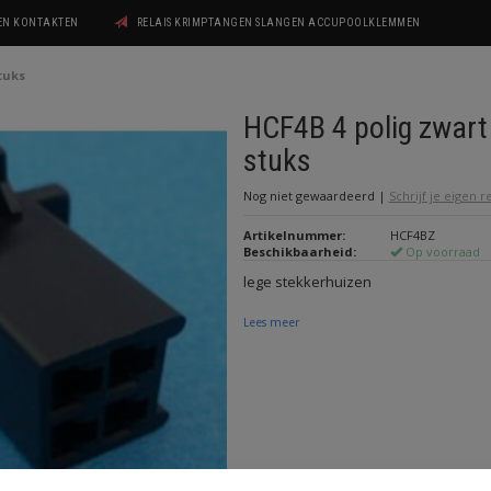
GEN KONTAKTEN
RELAIS KRIMPTANGEN SLANGEN ACCUPOOLKLEMMEN
tuks
HCF4B 4 polig zwart
stuks
Nog niet gewaardeerd
|
Schrijf je eigen 
Artikelnummer:
HCF4BZ
Beschikbaarheid:
Op voorraad
lege stekkerhuizen
Lees meer