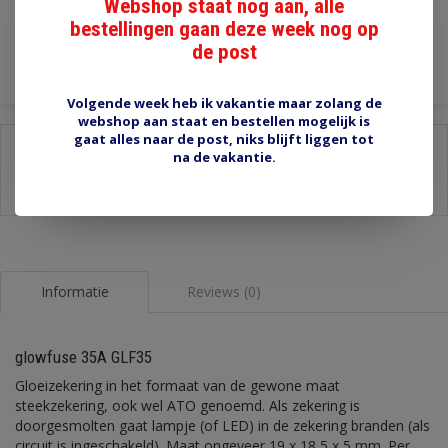
Webshop staat nog aan, alle
bestellingen gaan deze week nog op
Toevoegen aan winkelwagen
de post
Volgende week heb ik vakantie maar zolang de
webshop aan staat en bestellen mogelijk is
gaat alles naar de post, niks blijft liggen tot
Delen:
na de vakantie.
-
Stel een vraag over dit product
-
Afdrukken
Informatie
Reviews (0)
glowfuse 35A GLF35
Gloeizekering in het formaat van de gewone maat
steekzekering, ook wel ATO genoemd. Als zekering is
doorgesmolten gaat lampje (of LED) in de zekering branden (als
circuit is ingeschakeld). Maat ongeveer 19 x 18,5 x 5 mm. Per