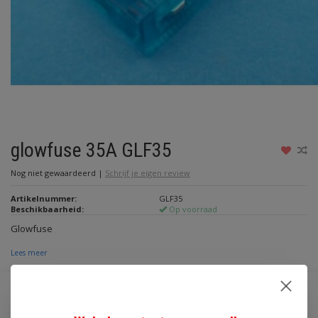
glowfuse 35A GLF35
Nog niet gewaardeerd
|
Schrijf je eigen review
Artikelnummer:
GLF35
Beschikbaarheid:
Op voorraad
Glowfuse
Lees meer
€1,15
Incl. btw