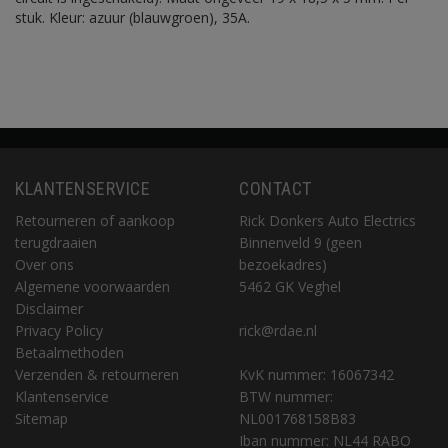
stuk. Kleur: azuur (blauwgroen), 35A.
KLANTENSERVICE
CONTACT
Retourneren of aankoop
Rick Donkers Auto Electrics
terugdraaien
Binnenveld 9 (geen
Over ons
bezoekadres)
Algemene voorwaarden
5462 GK Veghel
Disclaimer
Privacy Policy
rick@rdae.nl
Betaalmethoden
Verzenden & retourneren
KvK nummer: 16067342
Klantenservice
BTW nummer:
Sitemap
NL001768158B83
Iban nummer: NL44 RABO