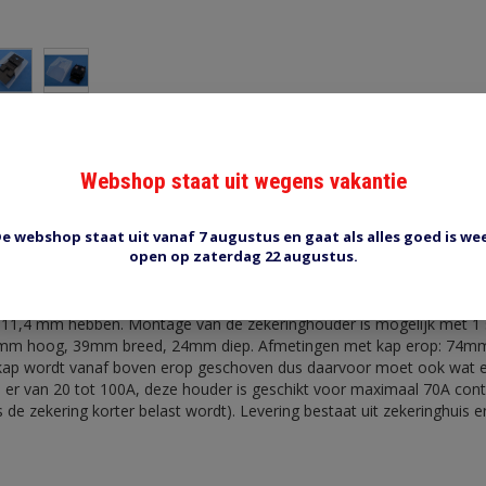
Webshop staat uit wegens vakantie
Reviews (0)
Tags (0)
e webshop staat uit vanaf 7 augustus en gaat als alles goed is we
open op zaterdag 22 augustus.
er FHA120
xi zekeringen. Aansluiten met oogjes of vork op 5 mm schroef met 
11,4 mm hebben. Montage van de zekeringhouder is mogelijk met 1 
9mm hoog, 39mm breed, 24mm diep. Afmetingen met kap erop: 74
ap wordt vanaf boven erop geschoven dus daarvoor moet ook wat ext
 er van 20 tot 100A, deze houder is geschikt voor maximaal 70A cont
s de zekering korter belast wordt). Levering bestaat uit zekeringhuis 