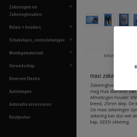
Zekeringen en
Zekeringhouders
Relais + houders
Schakelaars, controlelampjes
Montagemateriaal
Informatie
Gereedschap
D
maxi zekeringhoud
Diversen Electro
Zekeringhouder voor Ma
mag max diameter van 
Autolampen
Afmetingen houder: 6
breed, 25mm diep. De k
Autoradio accessoires
De maxi zekeringen zijn
zekering kan dus wel al
Restposten
kap, GEEN zekering.