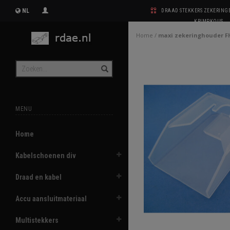
NL
DRAAD STEKKERS ZEKERIN
KRIMPKOUS
Home
/
maxi zekeringhouder F
MENU
Home
Kabelschoenen div
Draad en kabel
Accu aansluitmateriaal
Multistekkers