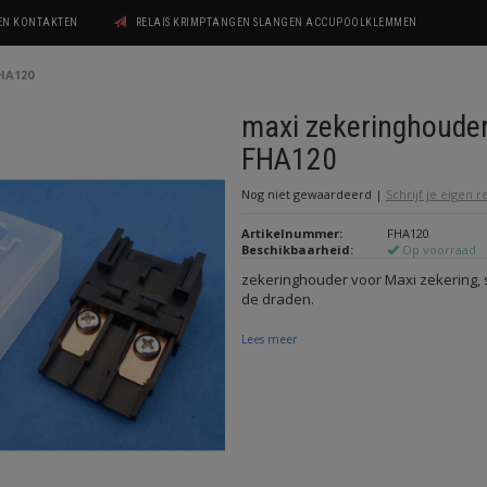
GEN KONTAKTEN
RELAIS KRIMPTANGEN SLANGEN ACCUPOOLKLEMMEN
HA120
maxi zekeringhoude
FHA120
Nog niet gewaardeerd
|
Schrijf je eigen 
Artikelnummer:
FHA120
Beschikbaarheid:
Op voorraad
zekeringhouder voor Maxi zekering,
de draden.
Lees meer