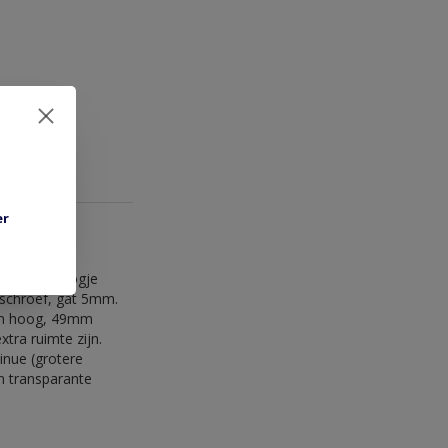
er
kruiskop. Oogje
schroef, gat 5mm.
mm hoog, 49mm
ra ruimte zijn.
inue (grotere
en transparante