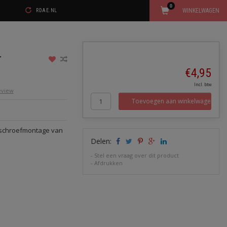
0
WINKELWAGEN
RDAE.NL
r
€4,95
Incl. btw
review
Toevoegen aan winkelwagen
 schroefmontage van
Delen:
-
Stel een vraag over dit product
-
Afdrukken