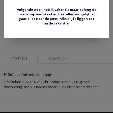
Volgende week heb ik vakantie maar zolang de
webshop aan staat en bestellen mogelijk is
gaat alles naar de post, niks blijft liggen tot
Delen:
na de vakantie.
-
Stel een vraag over dit product
-
Afdrukken
Informatie
Reviews (0)
E136T aan/uit verlicht oranje
schakelaar 12V/10A verlicht oranje. Het huis is geheel
doorzichtig, mooi s'nachts maar bij daglicht niet zichtbaar.