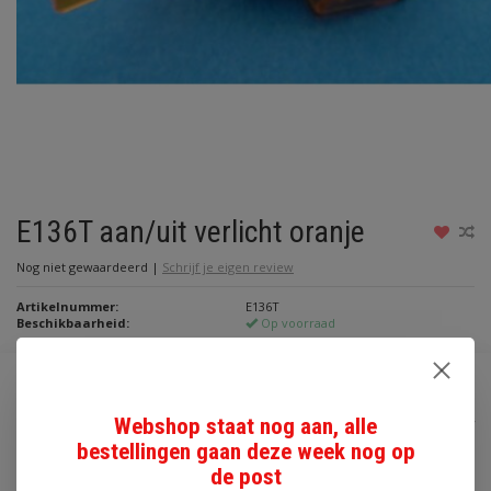
E136T aan/uit verlicht oranje
Nog niet gewaardeerd
|
Schrijf je eigen review
Artikelnummer:
E136T
Beschikbaarheid:
Op voorraad
€2,50
Webshop staat nog aan, alle
Incl. btw
bestellingen gaan deze week nog op
Toevoegen aan winkelwagen
de post