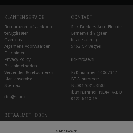
KLANTENSERVICE
CONTACT
Retourneren of aankoop
Rick Donkers Auto Electrics
terugdraaien
Binnenveld 9 (geen
Over ons
bezoekadres)
Algemene voorwaarden
5462 GK Veghel
Disclaimer
Privacy Policy
rick@rdae.nl
Betaalmethoden
Verzenden & retourneren
KvK nummer: 16067342
Klantenservice
BTW nummer:
Sitemap
NL001768158B83
Iban nummer: NL44 RABO
rick@rdae.nl
0122 6410 19
BETAALMETHODEN
© Rick Donkers