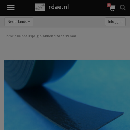
0
Toggle
navigation
Nederlands
Inloggen
Home
/
Dubbelzijdig plakkend tape 19 mm