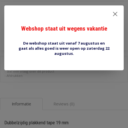
€7,25
Incl. btw
Webshop staat uit wegens vakantie
Toevoegen aan winkelwagen
De webshop staat uit vanaf 7 augustus en
gaat als alles goed is weer open op zaterdag 22
augustus.
Delen:
-
Stel een vraag over dit product
-
Afdrukken
Informatie
Reviews (0)
Dubbelzijdig plakkend tape 19 mm