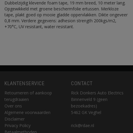
Dubbelzijdig klevende foam tape, 19 mm breed, 10 meter lang.
Opgewikkeld met groene beschermfolie ertussen. Merkloze
tape, plakt goed op mooie gladde oppervlakken. Dikte ongeveer
0,8 mm. Verdere gegevens: adhesion strength 200kgs/m2,
+70°C, UV resistant, water resistant.
KLANTENSERVICE
CONTACT
Retourneren of aankoop
Rick Donkers Auto Electrics
terugdraaien
Binnenveld 9 (geen
Over ons
bezoekadres)
Algemene voorwaarden
5462 GK Veghel
Disclaimer
Privacy Policy
rick@rdae.nl
Betaalmethoden