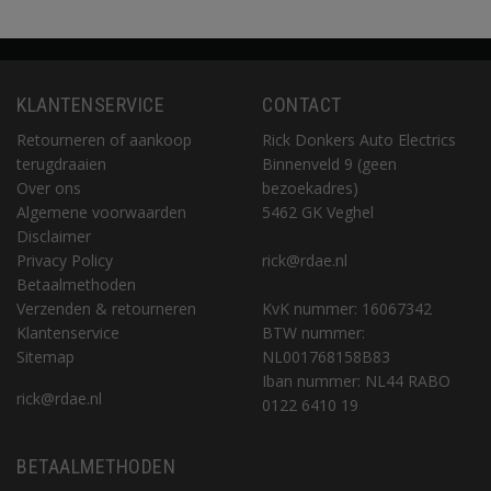
KLANTENSERVICE
CONTACT
Retourneren of aankoop
Rick Donkers Auto Electrics
terugdraaien
Binnenveld 9 (geen
Over ons
bezoekadres)
Algemene voorwaarden
5462 GK Veghel
Disclaimer
Privacy Policy
rick@rdae.nl
Betaalmethoden
Verzenden & retourneren
KvK nummer: 16067342
Klantenservice
BTW nummer:
Sitemap
NL001768158B83
Iban nummer: NL44 RABO
rick@rdae.nl
0122 6410 19
BETAALMETHODEN