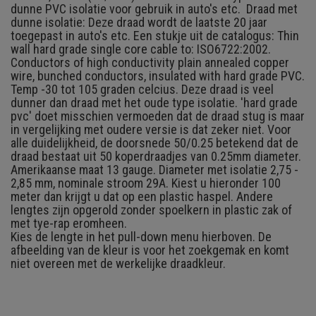
dunne PVC isolatie voor gebruik in auto's etc. Draad met
dunne isolatie: Deze draad wordt de laatste 20 jaar
toegepast in auto's etc. Een stukje uit de catalogus: Thin
wall hard grade single core cable to: ISO6722:2002.
Conductors of high conductivity plain annealed copper
wire, bunched conductors, insulated with hard grade PVC.
Temp -30 tot 105 graden celcius. Deze draad is veel
dunner dan draad met het oude type isolatie. 'hard grade
pvc' doet misschien vermoeden dat de draad stug is maar
in vergelijking met oudere versie is dat zeker niet. Voor
alle duidelijkheid, de doorsnede 50/0.25 betekend dat de
draad bestaat uit 50 koperdraadjes van 0.25mm diameter.
Amerikaanse maat 13 gauge. Diameter met isolatie 2,75 -
2,85 mm, nominale stroom 29A. Kiest u hieronder 100
meter dan krijgt u dat op een plastic haspel. Andere
lengtes zijn opgerold zonder spoelkern in plastic zak of
met tye-rap eromheen.
Kies de lengte in het pull-down menu hierboven.
De
afbeelding van de kleur is voor het zoekgemak en komt
niet overeen met de werkelijke draadkleur.