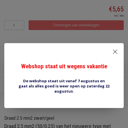
€5,65
Incl. btw
Toevoegen aan winkelwagen
Delen:
Webshop staat uit wegens vakantie
-
Stel een vraag over dit product
-
Afdrukken
De webshop staat uit vanaf 7 augustus en
gaat als alles goed is weer open op zaterdag 22
augustus.
Informatie
Reviews (0)
Draad 2.5 mm2 zwart/geel
Draad 2,5 mm2 (50/0.25) van het nieuwere type met