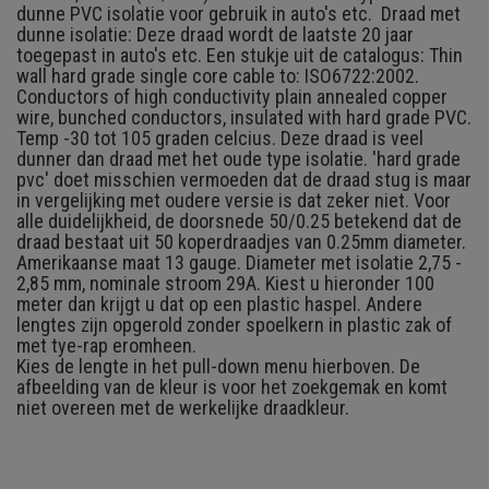
dunne PVC isolatie voor gebruik in auto's etc. Draad met
dunne isolatie: Deze draad wordt de laatste 20 jaar
toegepast in auto's etc. Een stukje uit de catalogus: Thin
wall hard grade single core cable to: ISO6722:2002.
Conductors of high conductivity plain annealed copper
wire, bunched conductors, insulated with hard grade PVC.
Temp -30 tot 105 graden celcius. Deze draad is veel
dunner dan draad met het oude type isolatie. 'hard grade
pvc' doet misschien vermoeden dat de draad stug is maar
in vergelijking met oudere versie is dat zeker niet. Voor
alle duidelijkheid, de doorsnede 50/0.25 betekend dat de
draad bestaat uit 50 koperdraadjes van 0.25mm diameter.
Amerikaanse maat 13 gauge. Diameter met isolatie 2,75 -
2,85 mm, nominale stroom 29A. Kiest u hieronder 100
meter dan krijgt u dat op een plastic haspel. Andere
lengtes zijn opgerold zonder spoelkern in plastic zak of
met tye-rap eromheen.
Kies de lengte in het pull-down menu hierboven.
De
afbeelding van de kleur is voor het zoekgemak en komt
niet overeen met de werkelijke draadkleur.