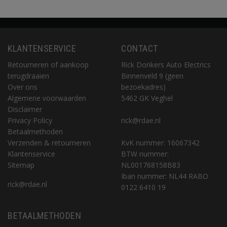
KLANTENSERVICE
CONTACT
Retourneren of aankoop
Rick Donkers Auto Electrics
terugdraaien
Binnenveld 9 (geen
Over ons
bezoekadres)
Algemene voorwaarden
5462 GK Veghel
Disclaimer
Privacy Policy
rick@rdae.nl
Betaalmethoden
Verzenden & retourneren
KvK nummer: 16067342
Klantenservice
BTW nummer:
Sitemap
NL001768158B83
Iban nummer: NL44 RABO
rick@rdae.nl
0122 6410 19
BETAALMETHODEN