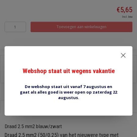
€5,65
Incl. btw
Toevoegen aan winkelwagen
Delen:
Webshop staat uit wegens vakantie
-
Stel een vraag over dit product
-
Afdrukken
De webshop staat uit vanaf 7 augustus en
gaat als alles goed is weer open op zaterdag 22
augustus.
Informatie
Reviews (0)
Draad 2.5 mm2 blauw/zwart
Draad 2,5 mm2 (50/0.25) van het nieuwere type met