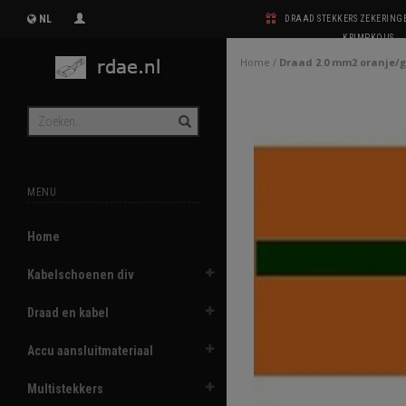
NL
DRAAD STEKKERS ZEKERIN
KRIMPKOUS
Home
/
Draad 2.0 mm2 oranje/
MENU
Home
Kabelschoenen div
Draad en kabel
Accu aansluitmateriaal
Multistekkers