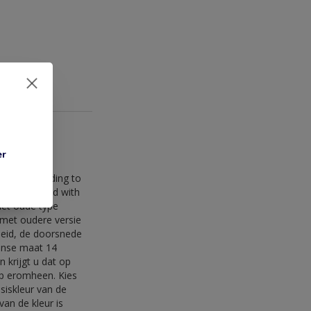
er
ukje uit de
dant: according to
rs, insulated with
het oude type
g met oudere versie
kheid, de doorsnede
anse maat 14
 krijgt u dat op
rap eromheen. Kies
siskleur van de
an de kleur is