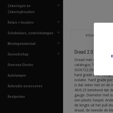
Zekeringen en
Zekeringhouders
Relais + houders
Schakelaars, controlelampjes
Informatie
Montagemateriaal
Draad 2.0 mm2 oran
Gereedschap
D
Draad met dunne isolati
catalogus: Thin wall ha
Diversen Electro
ISO6722:2002. Conductor
hard grade PVC. Temp -
Autolampen
isolatie. 'hard grade p
is dat zeker niet en de 
Autoradio accessoires
40/0.25 betekend dat d
gauge. Diameter met is
Restposten
een plastic haspel. And
de lengte uit het pull-
draad, de tweede de kle