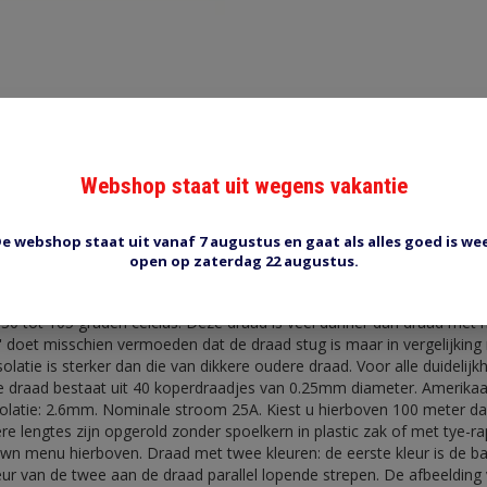
Reviews (0)
Tags (0)
Webshop staat uit wegens vakantie
je/groen
e webshop staat uit vanaf 7 augustus en gaat als alles goed is we
e: Deze draad wordt de laatste 20 jaar toegepast in auto's etc. Een st
open op zaterdag 22 augustus.
rd grade single core cable to: ISO6722:2002 DIN 72551/6. Flame Retar
s of high conductivity plain annealed copper wire, bunched conducto
30 tot 105 graden celcius. Deze draad is veel dunner dan draad met 
vc' doet misschien vermoeden dat de draad stug is maar in vergelijkin
isolatie is sterker dan die van dikkere oudere draad. Voor alle duidelij
e draad bestaat uit 40 koperdraadjes van 0.25mm diameter. Amerika
olatie: 2.6mm. Nominale stroom 25A. Kiest u hierboven 100 meter dan
ere lengtes zijn opgerold zonder spoelkern in plastic zak of met tye-
down menu hierboven. Draad met twee kleuren: de eerste kleur is de ba
ur van de twee aan de draad parallel lopende strepen. De afbeelding v