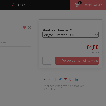
0
WINKELWAGEN
RDAE.NL
Maak een keuze:
*
review
€4,80
Incl. btw
Toevoegen aan winkelwagen
Delen:
-
Stel een vraag over dit product
-
Afdrukken