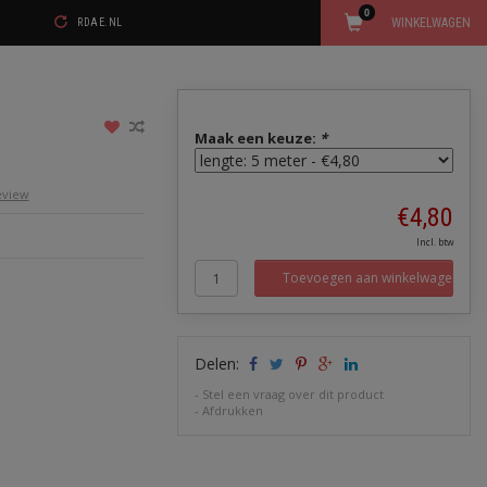
0
WINKELWAGEN
RDAE.NL
Maak een keuze:
*
review
€4,80
Incl. btw
Toevoegen aan winkelwagen
Delen:
-
Stel een vraag over dit product
-
Afdrukken