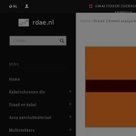
NL
DRAAD STEKKERS ZEKERIN
KRIMPKOUS
Home
/
Draad 2.0 mm2 oranje/b
MENU
Home
Kabelschoenen div
Draad en kabel
Accu aansluitmateriaal
Multistekkers