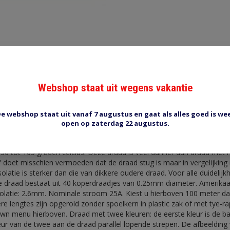
Reviews (0)
Tags (0)
Webshop staat uit wegens vakantie
je/bruin
e webshop staat uit vanaf 7 augustus en gaat als alles goed is we
e: Deze draad wordt de laatste 20 jaar toegepast in auto's etc. Een st
open op zaterdag 22 augustus.
rd grade single core cable to: ISO6722:2002 DIN 72551/6. Flame Retar
s of high conductivity plain annealed copper wire, bunched conducto
30 tot 105 graden celcius. Deze draad is veel dunner dan draad met 
vc' doet misschien vermoeden dat de draad stug is maar in vergelijkin
isolatie is sterker dan die van dikkere oudere draad. Voor alle duidelij
e draad bestaat uit 40 koperdraadjes van 0.25mm diameter. Amerika
olatie: 2.6mm. Nominale stroom 25A. Kiest u hierboven 100 meter dan
ere lengtes zijn opgerold zonder spoelkern in plastic zak of met tye-
down menu hierboven. Draad met twee kleuren: de eerste kleur is de ba
ur van de twee aan de draad parallel lopende strepen. De afbeelding v