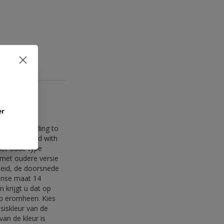
er
ukje uit de
dant: according to
rs, insulated with
het oude type
g met oudere versie
kheid, de doorsnede
anse maat 14
 krijgt u dat op
rap eromheen. Kies
siskleur van de
an de kleur is