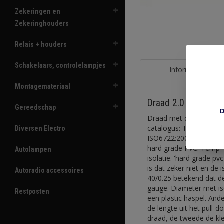
Zekeringen en
Zekeringhouders
Relais + houders
Schakelaars, controlelampjes
Informatie
Montagemateriaal
Draad 2.0 mm2 oran
Gereedschap
D
Draad met dunne isolati
catalogus: Thin wall ha
Diversen Electro
ISO6722:2002. Conductor
hard grade PVC. Temp -
Autolampen
isolatie. 'hard grade p
is dat zeker niet en de 
Autoradio accessoires
40/0.25 betekend dat d
gauge. Diameter met is
Restposten
een plastic haspel. And
de lengte uit het pull-
draad, de tweede de kle