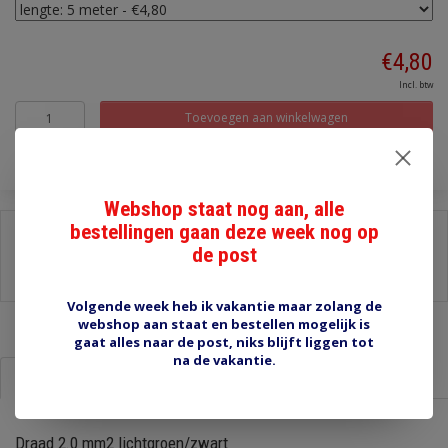
€4,80
Incl. btw
Toevoegen aan winkelwagen
Webshop staat nog aan, alle
bestellingen gaan deze week nog op
Delen:
de post
-
Stel een vraag over dit product
-
Afdrukken
Volgende week heb ik vakantie maar zolang de
webshop aan staat en bestellen mogelijk is
gaat alles naar de post, niks blijft liggen tot
na de vakantie.
Informatie
Reviews (0)
Draad 2.0 mm2 lichtgroen/zwart