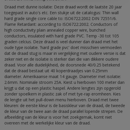
Draad met dunne isolatie: Deze draad wordt de laatste 20 jaar
toegepast in auto's etc. Een stukje uit de catalogus: Thin wall
hard grade single core cable to: ISO6722:2002 DIN 72551/6.
Flame Retardant: according to ISO6722:2002. Conductors of
high conductivity plain annealed copper wire, bunched
conductors, insulated with hard grade PVC. Temp -30 tot 105
graden celcius. Deze draad is veel dunner dan draad met het
oude type isolatie. 'hard grade pvc' doet misschien vermoeden
dat de draad stug is maar in vergelijking met oudere versie is dat
zeker niet en de isolatie is sterker dan die van dikkere oudere
draad. Voor alle duidelijkheid, de doorsnede 40/0.25 betekend
dat de draad bestaat uit 40 koperdraadjes van 0.25mm
diameter. Amerikaanse maat 14 gauge. Diameter met isolatie:
2.6mm. Nominale stroom 25A. Kiest u hierboven 100 meter dan
krijgt u dat op een plastic haspel. Andere lengtes zijn opgerold
zonder spoelkern in plastic zak of met tye-rap eromheen. Kies
de lengte uit het pull-down menu hierboven. Draad met twee
kleuren: de eerste kleur is de basiskleur van de draad, de tweede
de kleur van de twee aan de draad parallel lopende strepen. De
afbeelding van de kleur is voor het zoekgemak, komt niet
overeen met de werkelijke kleur van de draad.