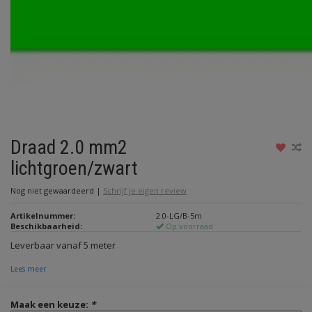
Draad 2.0 mm2
lichtgroen/zwart
Nog niet gewaardeerd
|
Schrijf je eigen review
Artikelnummer:
2.0-LG/B-5m
Beschikbaarheid:
Op voorraad
Leverbaar vanaf 5 meter
Lees meer
Maak een keuze:
*