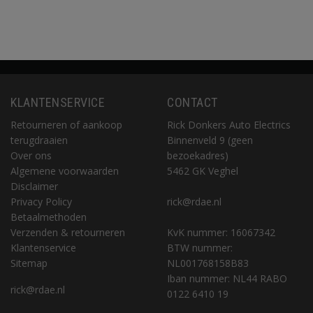
KLANTENSERVICE
CONTACT
Retourneren of aankoop
Rick Donkers Auto Electrics
terugdraaien
Binnenveld 9 (geen
Over ons
bezoekadres)
Algemene voorwaarden
5462 GK Veghel
Disclaimer
Privacy Policy
rick@rdae.nl
Betaalmethoden
Verzenden & retourneren
KvK nummer: 16067342
Klantenservice
BTW nummer:
Sitemap
NL001768158B83
Iban nummer: NL44 RABO
rick@rdae.nl
0122 6410 19