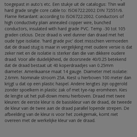
toegepast in auto's etc. Een stukje uit de catalogus: Thin wall
hard grade single core cable to: ISO6722:2002 DIN 72551/6.
Flame Retardant: according to ISO6722:2002. Conductors of
high conductivity plain annealed copper wire, bunched
conductors, insulated with hard grade PVC. Temp -30 tot 105
graden celcius. Deze draad is veel dunner dan draad met het
oude type isolatie. 'hard grade pvc' doet misschien vermoeden
dat de draad stug is maar in vergelijking met oudere versie is dat
zeker niet en de isolatie is sterker dan die van dikkere oudere
draad. Voor alle duidelijkheid, de doorsnede 40/0.25 betekend
dat de draad bestaat uit 40 koperdraadjes van 0.25mm
diameter. Amerikaanse maat 14 gauge. Diameter met isolatie:
2.6mm. Nominale stroom 25A. Kiest u hierboven 100 meter dan
krijgt u dat op een plastic haspel. Andere lengtes zijn opgerold
zonder spoelkern in plastic zak of met tye-rap eromheen. Kies
de lengte uit het pull-down menu hierboven. Draad met twee
kleuren: de eerste kleur is de basiskleur van de draad, de tweede
de kleur van de twee aan de draad parallel lopende strepen. De
afbeelding van de kleur is voor het zoekgemak, komt niet
overeen met de werkelijke kleur van de draad.