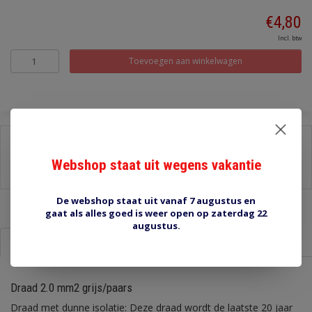
€4,80
Incl. btw
Toevoegen aan winkelwagen
Delen:
Webshop staat uit wegens vakantie
-
Stel een vraag over dit product
-
Afdrukken
De webshop staat uit vanaf 7 augustus en
gaat als alles goed is weer open op zaterdag 22
augustus.
Informatie
Reviews (0)
Draad 2.0 mm2 grijs/paars
Draad met dunne isolatie: Deze draad wordt de laatste 20 jaar