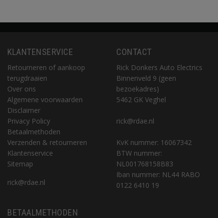
KLANTENSERVICE
CONTACT
Retourneren of aankoop
Rick Donkers Auto Electrics
terugdraaien
Binnenveld 9 (geen
Over ons
bezoekadres)
Algemene voorwaarden
5462 GK Veghel
Disclaimer
Privacy Policy
rick@rdae.nl
Betaalmethoden
Verzenden & retourneren
KvK nummer: 16067342
Klantenservice
BTW nummer:
Sitemap
NL001768158B83
Iban nummer: NL44 RABO
rick@rdae.nl
0122 6410 19
BETAALMETHODEN