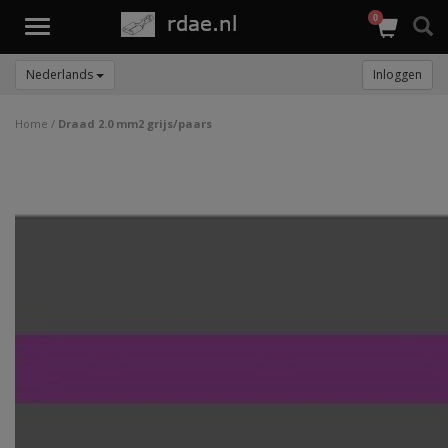
0
Toggle
navigation
Nederlands
Inloggen
Home
/
Draad 2.0 mm2 grijs/paars