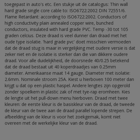
toegepast in auto's etc. Een stukje uit de catalogus: Thin wall
hard grade single core cable to: ISO6722:2002 DIN 72551/6.
Flame Retardant: according to ISO6722:2002. Conductors of
high conductivity plain annealed copper wire, bunched
conductors, insulated with hard grade PVC. Temp -30 tot 105
graden celcius. Deze draad is veel dunner dan draad met het
oude type isolatie. 'hard grade pvc' doet misschien vermoeden
dat de draad stug is maar in vergelijking met oudere versie is dat
zeker niet en de isolatie is sterker dan die van dikkere oudere
draad. Voor alle duidelijkheid, de doorsnede 40/0.25 betekend
dat de draad bestaat uit 40 koperdraadjes van 0.25mm
diameter. Amerikaanse maat 14 gauge. Diameter met isolatie:
2.6mm. Nominale stroom 25A. Kiest u hierboven 100 meter dan
krijgt u dat op een plastic haspel. Andere lengtes zijn opgerold
zonder spoelkern in plastic zak of met tye-rap eromheen. Kies
de lengte uit het pull-down menu hierboven. Draad met twee
kleuren: de eerste kleur is de basiskleur van de draad, de tweede
de kleur van de twee aan de draad parallel lopende strepen. De
afbeelding van de kleur is voor het zoekgemak, komt niet
overeen met de werkelijke kleur van de draad.