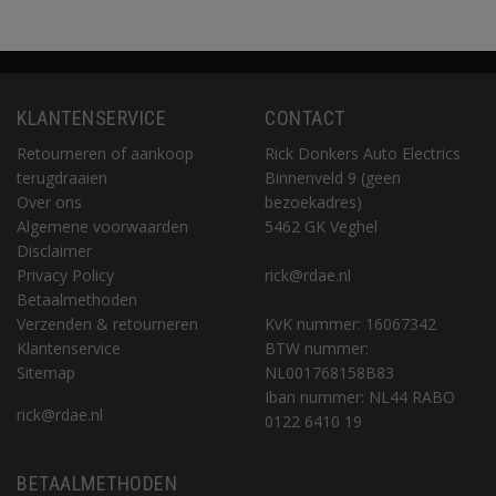
KLANTENSERVICE
CONTACT
Retourneren of aankoop
Rick Donkers Auto Electrics
terugdraaien
Binnenveld 9 (geen
Over ons
bezoekadres)
Algemene voorwaarden
5462 GK Veghel
Disclaimer
Privacy Policy
rick@rdae.nl
Betaalmethoden
Verzenden & retourneren
KvK nummer: 16067342
Klantenservice
BTW nummer:
Sitemap
NL001768158B83
Iban nummer: NL44 RABO
rick@rdae.nl
0122 6410 19
BETAALMETHODEN