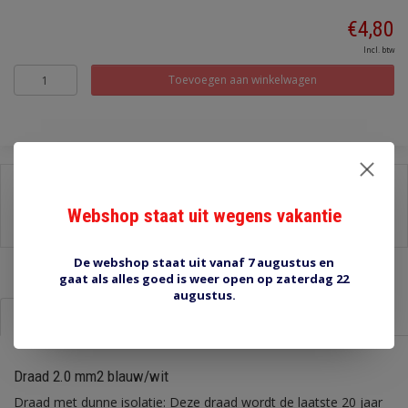
€4,80
Incl. btw
Toevoegen aan winkelwagen
Delen:
Webshop staat uit wegens vakantie
-
Stel een vraag over dit product
-
Afdrukken
De webshop staat uit vanaf 7 augustus en
gaat als alles goed is weer open op zaterdag 22
augustus.
Informatie
Reviews (0)
Draad 2.0 mm2 blauw/wit
Draad met dunne isolatie: Deze draad wordt de laatste 20 jaar