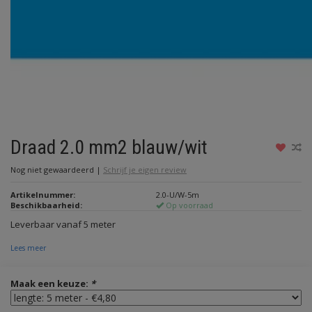
Draad 2.0 mm2 blauw/wit
Nog niet gewaardeerd
|
Schrijf je eigen review
Artikelnummer:
2.0-U/W-5m
Beschikbaarheid:
Op voorraad
Leverbaar vanaf 5 meter
Lees meer
Maak een keuze:
*