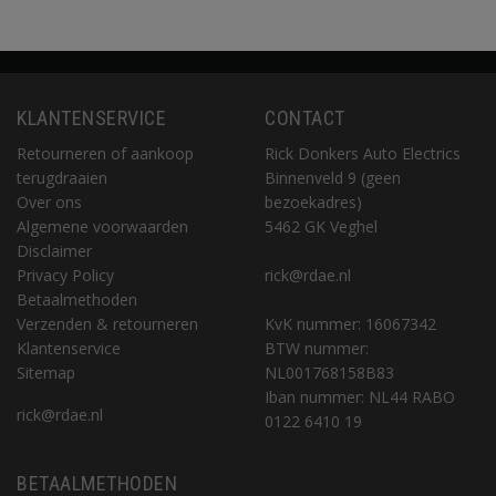
KLANTENSERVICE
CONTACT
Retourneren of aankoop
Rick Donkers Auto Electrics
terugdraaien
Binnenveld 9 (geen
Over ons
bezoekadres)
Algemene voorwaarden
5462 GK Veghel
Disclaimer
Privacy Policy
rick@rdae.nl
Betaalmethoden
Verzenden & retourneren
KvK nummer: 16067342
Klantenservice
BTW nummer:
Sitemap
NL001768158B83
Iban nummer: NL44 RABO
rick@rdae.nl
0122 6410 19
BETAALMETHODEN