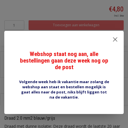
€4,80
Incl. btw
Toevoegen aan winkelwagen
Webshop staat nog aan, alle
Delen:
bestellingen gaan deze week nog op
de post
-
Stel een vraag over dit product
-
Afdrukken
Volgende week heb ik vakantie maar zolang de
webshop aan staat en bestellen mogelijk is
gaat alles naar de post, niks blijft liggen tot
na de vakantie.
Informatie
Reviews (0)
Draad 2.0 mm2 blauw/grijs
Draad met dunne isolatie: Deze draad wordt de laatste 20 jaar