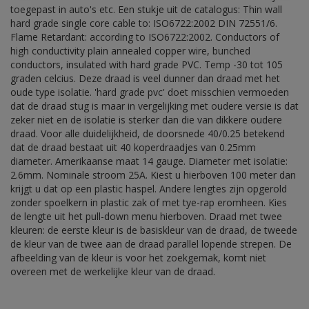
toegepast in auto's etc. Een stukje uit de catalogus: Thin wall
hard grade single core cable to: ISO6722:2002 DIN 72551/6.
Flame Retardant: according to ISO6722:2002. Conductors of
high conductivity plain annealed copper wire, bunched
conductors, insulated with hard grade PVC. Temp -30 tot 105
graden celcius. Deze draad is veel dunner dan draad met het
oude type isolatie. 'hard grade pvc' doet misschien vermoeden
dat de draad stug is maar in vergelijking met oudere versie is dat
zeker niet en de isolatie is sterker dan die van dikkere oudere
draad. Voor alle duidelijkheid, de doorsnede 40/0.25 betekend
dat de draad bestaat uit 40 koperdraadjes van 0.25mm
diameter. Amerikaanse maat 14 gauge. Diameter met isolatie:
2.6mm. Nominale stroom 25A. Kiest u hierboven 100 meter dan
krijgt u dat op een plastic haspel. Andere lengtes zijn opgerold
zonder spoelkern in plastic zak of met tye-rap eromheen. Kies
de lengte uit het pull-down menu hierboven. Draad met twee
kleuren: de eerste kleur is de basiskleur van de draad, de tweede
de kleur van de twee aan de draad parallel lopende strepen. De
afbeelding van de kleur is voor het zoekgemak, komt niet
overeen met de werkelijke kleur van de draad.