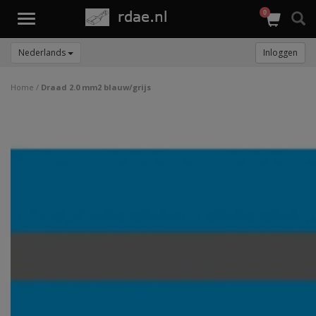
0
Toggle
navigation
Nederlands
Inloggen
Home
/
Draad 2.0 mm2 blauw/grijs