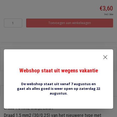
€3,60
Incl. btw
Toevoegen aan winkelwagen
Delen:
-
Stel een vraag over dit product
-
Afdrukken
Webshop staat uit wegens vakantie
De webshop staat uit vanaf 7 augustus en
gaat als alles goed is weer open op zaterdag 22
Informatie
Reviews (0)
augustus.
Draad 1.5 mm2 oranje/zwart
Draad 1,5 mm2 (30/0.25) van het nieuwere type met