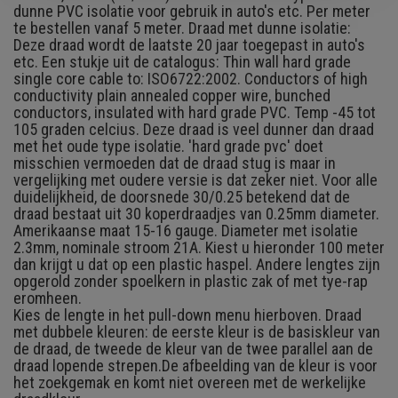
dunne PVC isolatie voor gebruik in auto's etc. Per meter
te bestellen vanaf 5 meter. Draad met dunne isolatie:
Deze draad wordt de laatste 20 jaar toegepast in auto's
etc. Een stukje uit de catalogus: Thin wall hard grade
single core cable to: ISO6722:2002. Conductors of high
conductivity plain annealed copper wire, bunched
conductors, insulated with hard grade PVC. Temp -45 tot
105 graden celcius. Deze draad is veel dunner dan draad
met het oude type isolatie. 'hard grade pvc' doet
misschien vermoeden dat de draad stug is maar in
vergelijking met oudere versie is dat zeker niet. Voor alle
duidelijkheid, de doorsnede 30/0.25 betekend dat de
draad bestaat uit 30 koperdraadjes van 0.25mm diameter.
Amerikaanse maat 15-16 gauge. Diameter met isolatie
2.3mm, nominale stroom 21A. Kiest u hieronder 100 meter
dan krijgt u dat op een plastic haspel. Andere lengtes zijn
opgerold zonder spoelkern in plastic zak of met tye-rap
eromheen.
Kies de lengte in het pull-down menu hierboven. Draad
met dubbele kleuren: de eerste kleur is de basiskleur van
de draad, de tweede de kleur van de twee parallel aan de
draad lopende strepen.
De afbeelding van de kleur is voor
het zoekgemak en komt niet overeen met de werkelijke