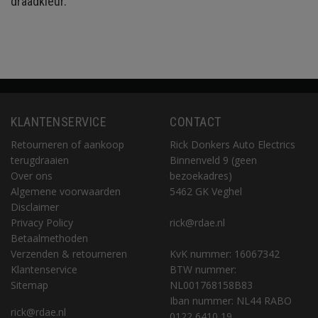
draadkleur.
KLANTENSERVICE
CONTACT
Retourneren of aankoop
Rick Donkers Auto Electrics
terugdraaien
Binnenveld 9 (geen
Over ons
bezoekadres)
Algemene voorwaarden
5462 GK Veghel
Disclaimer
Privacy Policy
rick@rdae.nl
Betaalmethoden
Verzenden & retourneren
KvK nummer: 16067342
Klantenservice
BTW nummer:
Sitemap
NL001768158B83
Iban nummer: NL44 RABO
rick@rdae.nl
0122 6410 19