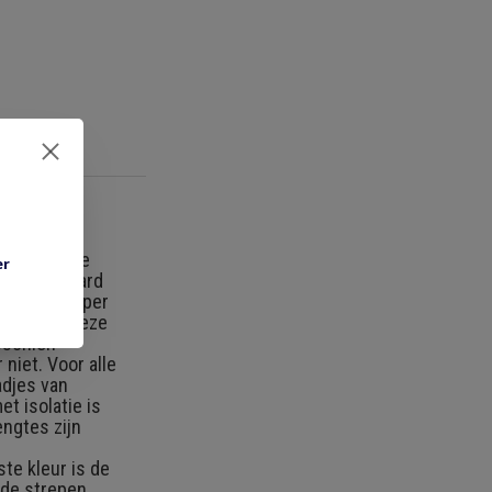
olatie: Deze
er
Thin wall hard
nnealed copper
 celcius. Deze
isschien
niet. Voor alle
adjes van
t isolatie is
engtes zijn
te kleur is de
nde strepen.