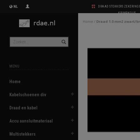
NL
DRAAD STEKKERS ZEKERIN
KRIMPKOUS
Home
/
Draad 1.0 mm2 zwart/b
MENU
Home
Kabelschoenen div
Draad en kabel
Accu aansluitmateriaal
Multistekkers