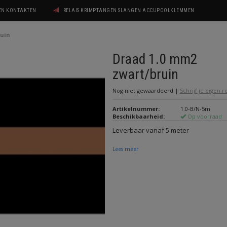
GEN KONTAKTEN
RELAIS KRIMPTANGEN SLANGEN ACCUPOOLKLEMMEN
ruin
Draad 1.0 mm2
zwart/bruin
Nog niet gewaardeerd
|
Schrijf je eigen 
Artikelnummer:
1.0-B/N-5m
Beschikbaarheid:
Op voorraad
Leverbaar vanaf 5 meter
Lees meer