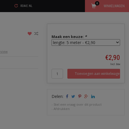
0
WINKELWAGEN
RDAE.NL
Maak een keuze:
*
review
€2,90
Incl. btw
Toevoegen aan winkelwagen
Delen:
-
Stel een vraag over dit product
-
Afdrukken