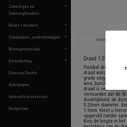
Zekeringen en
Zekeringhouders
Relais + houders
Schakelaars, controlelampjes
Informatie
Montagemateriaal
Draad 1.0 mm2 zwar
Gereedschap
Flexibel draad 1.0 mm
D
draad wordt de laatst
Diversen Electro
grade single core ca
wire, bunched conduc
Autolampen
draad is veel dunner 
vermoeden dat de draa
Autoradio accessoires
duidelijkheid, de do
0.20mm diameter. Ame
Restposten
1.9mm. Kiest u hieron
opgerold zonder spoe
Kies de lengte in he
basiskleur van de dra