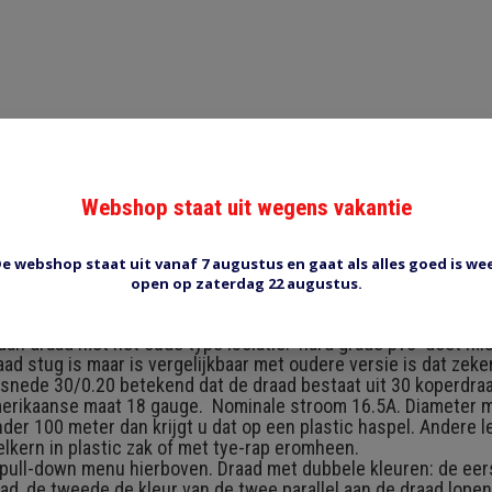
Reviews (0)
Tags (0)
Webshop staat uit wegens vakantie
t/bruin
2. Flexibele draad met dunne PVC isolatie. Draad met dunne is
e webshop staat uit vanaf 7 augustus en gaat als alles goed is we
e 20 jaar toegepast in auto's etc. Een stukje uit de catalogus: 
open op zaterdag 22 augustus.
ble to: ISO6722:2002. Conductors of high conductivity plain a
tors, insulated with hard grade PVC. Temp -45 tot 105 graden
dan draad met het oude type isolatie. 'hard grade pvc' doet m
d stug is maar is vergelijkbaar met oudere versie is dat zeker 
orsnede 30/0.20 betekend dat de draad bestaat uit 30 koperdra
rikaanse maat 18 gauge. Nominale stroom 16.5A. Diameter me
der 100 meter dan krijgt u dat op een plastic haspel. Andere l
lkern in plastic zak of met tye-rap eromheen.
t pull-down menu hierboven. Draad met dubbele kleuren: de eers
ad, de tweede de kleur van de twee parallel aan de draad lope