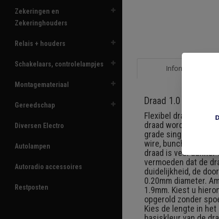
Zekeringen en
Zekeringhouders
Relais + houders
Schakelaars, controlelampjes
Informatie
Montagemateriaal
Draad 1.0 mm2 roo
Gereedschap
Flexibel draad 1.0 mm
D
draad wordt de laatst
Diversen Electro
grade single core ca
wire, bunched conduc
Autolampen
draad is veel dunner 
vermoeden dat de draa
Autoradio accessoires
duidelijkheid, de do
0.20mm diameter. Ame
Restposten
1.9mm. Kiest u hieron
opgerold zonder spoe
Kies de lengte in he
basiskleur van de dra