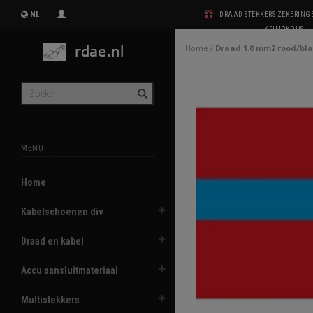
NL
DRAAD STEKKERS ZEKERIN
KRIMPKOUS
Home
/
Draad 1.0 mm2 rood/bl
MENU
Home
Kabelschoenen div
Draad en kabel
Accu aansluitmateriaal
Multistekkers