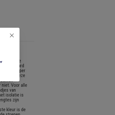
olatie: Deze
er
Thin wall hard
nnealed copper
 celcius. Deze
isschien
niet. Voor alle
adjes van
t isolatie is
engtes zijn
te kleur is de
nde strepen.