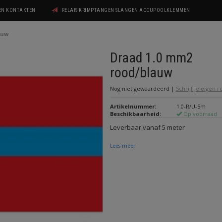
GEN KONTAKTEN
RELAIS KRIMPTANGEN SLANGEN ACCUPOOLKLEMMEN
auw
Draad 1.0 mm2
rood/blauw
Nog niet gewaardeerd
|
Schrijf je eigen 
Artikelnummer:
1.0-R/U-5m
Beschikbaarheid:
Op voorraad
Leverbaar vanaf 5 meter
Lees meer