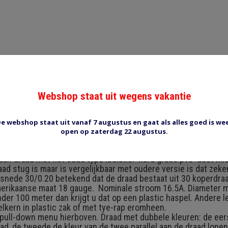
Reviews (0)
Tags (0)
Webshop staat uit wegens vakantie
d/blauw
2. Flexibele draad met dunne PVC isolatie. Draad met dunne is
e webshop staat uit vanaf 7 augustus en gaat als alles goed is we
e 20 jaar toegepast in auto's etc. Een stukje uit de catalogus: 
open op zaterdag 22 augustus.
ble to: ISO6722:2002. Conductors of high conductivity plain a
tors, insulated with hard grade PVC. Temp -45 tot 105 graden
dan draad met het oude type isolatie. 'hard grade pvc' doet m
d stug is maar is vergelijkbaar met oudere versie is dat zeker 
orsnede 30/0.20 betekend dat de draad bestaat uit 30 koperdra
rikaanse maat 18 gauge. Nominale stroom 16.5A. Diameter me
der 100 meter dan krijgt u dat op een plastic haspel. Andere l
lkern in plastic zak of met tye-rap eromheen.
t pull-down menu hierboven. Draad met dubbele kleuren: de eers
ad, de tweede de kleur van de twee parallel aan de draad lope