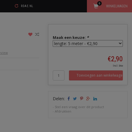
0
WINKELWAGEN
RDAE.NL
Maak een keuze:
*
review
€2,90
Incl. btw
Toevoegen aan winkelwagen
Delen:
-
Stel een vraag over dit product
-
Afdrukken