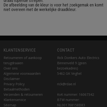
draad lopende strepen.
De afbeelding van de kleur is voor het zoekgemak en komt
niet overeen met de werkelijke draadkleur.
KLANTENSERVICE
CONTACT
Retourneren of aankoop
Rick Donkers Auto Electrics
terugdraaien
Binnenveld 9 (geen
Over ons
bezoekadres)
Algemene voorwaarden
5462 GK Veghel
Disclaimer
Privacy Policy
rick@rdae.nl
Betaalmethoden
Verzenden & retourneren
KvK nummer: 16067342
Klantenservice
BTW nummer:
Sitemap
NL001768158B83