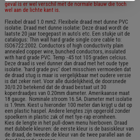
geval is er wel verschil met de normale blauw die toch
wel aan de lichte kant is.
Flexibel draad 1.0 mm2. Flexibele draad met dunne PVC
isolatie. Draad met dunne isolatie: Deze draad wordt de
laatste 20 jaar toegepast in auto's etc. Een stukje uit de
catalogus: Thin wall hard grade single core cable to:
ISO6722:2002. Conductors of high conductivity plain
annealed copper wire, bunched conductors, insulated
with hard grade PVC. Temp -45 tot 105 graden celcius.
Deze draad is veel dunner dan draad met het oude type
isolatie. 'hard grade pvc' doet misschien vermoeden dat
de draad stug is maar is vergelijkbaar met oudere versie
is dat zeker niet. Voor alle duidelijkheid, de doorsnede
30/0.20 betekend dat de draad bestaat uit 30
koperdraadjes van 0.20mm diameter. Amerikaanse maat
18 gauge. Nominale stroom 16.5A. Diameter met isolatie
is 1.9mm. Kiest u hieronder 100 meter dan krijgt u dat op
een plastic haspel. Andere lengtes zijn opgerold zonder
spoelkern in plastic zak of met tye-rap eromheen.
Kies de lengte in het pull-down menu hierboven. Draad
met dubbele kleuren: de eerste kleur is de basiskleur van
de draad, de tweede de kleur van de twee parallel aan de