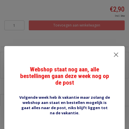
€2,90
Incl. btw
Toevoegen aan winkelwagen
Delen:
-
Stel een vraag over dit product
Webshop staat nog aan, alle
-
Afdrukken
bestellingen gaan deze week nog op
de post
Volgende week heb ik vakantie maar zolang de
Informatie
Reviews (0)
webshop aan staat en bestellen mogelijk is
gaat alles naar de post, niks blijft liggen tot
na de vakantie.
Draad 1.0 mm2 donkerblauw
Deze draad is niet heel erg donker blauw maar in ieder