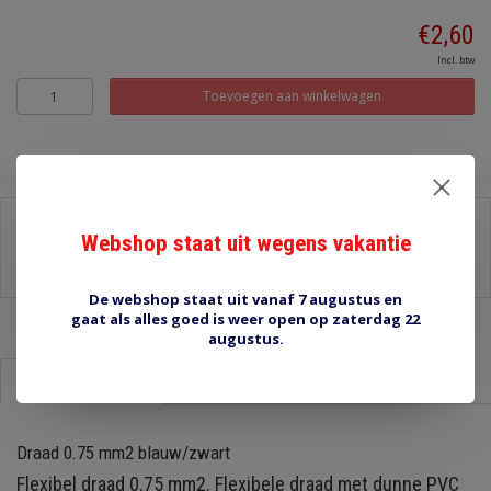
€2,60
Incl. btw
Toevoegen aan winkelwagen
Delen:
Webshop staat uit wegens vakantie
-
Stel een vraag over dit product
-
Afdrukken
De webshop staat uit vanaf 7 augustus en
gaat als alles goed is weer open op zaterdag 22
augustus.
Informatie
Reviews (0)
Draad 0.75 mm2 blauw/zwart
Flexibel draad 0.75 mm2. Flexibele draad met dunne PVC