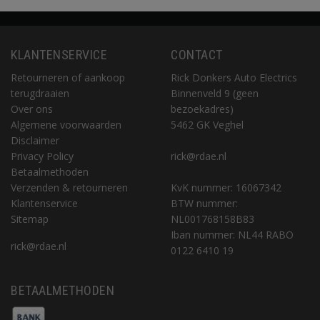
KLANTENSERVICE
CONTACT
Retourneren of aankoop
Rick Donkers Auto Electrics
terugdraaien
Binnenveld 9 (geen
Over ons
bezoekadres)
Algemene voorwaarden
5462 GK Veghel
Disclaimer
Privacy Policy
rick@rdae.nl
Betaalmethoden
Verzenden & retourneren
KvK nummer: 16067342
Klantenservice
BTW nummer:
Sitemap
NL001768158B83
Iban nummer: NL44 RABO
rick@rdae.nl
0122 6410 19
BETAALMETHODEN