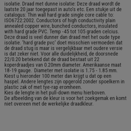
isolatie. Draad met dunne isolatie: Deze draad wordt de
laatste 20 jaar toegepast in auto's etc. Een stukje uit de
catalogus: Thin wall hard grade single core cable to:
ISO6722:2002. Conductors of high conductivity plain
annealed copper wire, bunched conductors, insulated
with hard grade PVC. Temp -45 tot 105 graden celcius.
Deze draad is veel dunner dan draad met het oude type
isolatie. 'hard grade pvc' doet misschien vermoeden dat
de draad stug is maar is vergelijkbaar met oudere versie
is dat zeker niet. Voor alle duidelijkheid, de doorsnede
22/0.20 betekend dat de draad bestaat uit 22
koperdraadjes van 0.20mm diameter. Amerikaanse maat
18-19 gauge. Diameter met isolatie is 1.75 - 1.85 mm.
Kiest u hieronder 100 meter dan krijgt u dat op een
haspel. Andere lengtes zijn opgerold zonder spoelkern in
plastic zak of met tye-rap eromheen.
Kies de lengte in het pull-down menu hierboven.
De afbeelding van de kleur is voor het zoekgemak en komt
niet overeen met de werkelijke draadkleur.