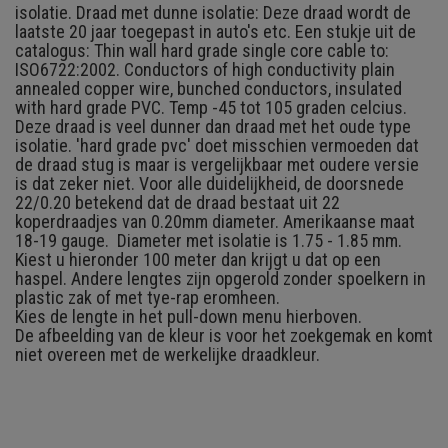
isolatie. Draad met dunne isolatie: Deze draad wordt de
laatste 20 jaar toegepast in auto's etc. Een stukje uit de
catalogus: Thin wall hard grade single core cable to:
ISO6722:2002. Conductors of high conductivity plain
annealed copper wire, bunched conductors, insulated
with hard grade PVC. Temp -45 tot 105 graden celcius.
Deze draad is veel dunner dan draad met het oude type
isolatie. 'hard grade pvc' doet misschien vermoeden dat
de draad stug is maar is vergelijkbaar met oudere versie
is dat zeker niet. Voor alle duidelijkheid, de doorsnede
22/0.20 betekend dat de draad bestaat uit 22
koperdraadjes van 0.20mm diameter. Amerikaanse maat
18-19 gauge. Diameter met isolatie is 1.75 - 1.85 mm.
Kiest u hieronder 100 meter dan krijgt u dat op een
haspel. Andere lengtes zijn opgerold zonder spoelkern in
plastic zak of met tye-rap eromheen.
Kies de lengte in het pull-down menu hierboven.
De afbeelding van de kleur is voor het zoekgemak en komt
niet overeen met de werkelijke draadkleur.