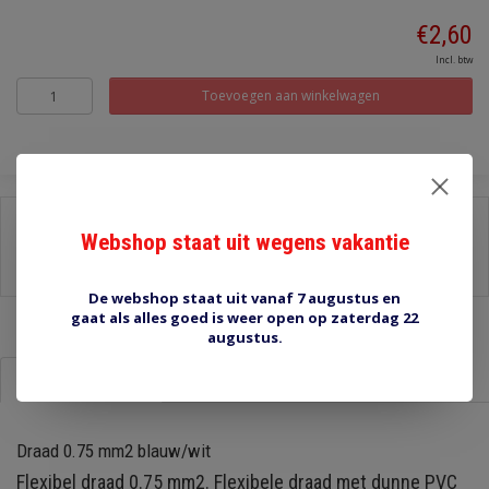
€2,60
Incl. btw
Toevoegen aan winkelwagen
Delen:
Webshop staat uit wegens vakantie
-
Stel een vraag over dit product
-
Afdrukken
De webshop staat uit vanaf 7 augustus en
gaat als alles goed is weer open op zaterdag 22
augustus.
Informatie
Reviews (0)
Draad 0.75 mm2 blauw/wit
Flexibel draad 0.75 mm2. Flexibele draad met dunne PVC