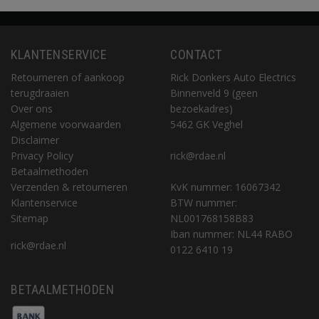
KLANTENSERVICE
CONTACT
Retourneren of aankoop
Rick Donkers Auto Electrics
terugdraaien
Binnenveld 9 (geen
Over ons
bezoekadres)
Algemene voorwaarden
5462 GK Veghel
Disclaimer
Privacy Policy
rick@rdae.nl
Betaalmethoden
Verzenden & retourneren
KvK nummer: 16067342
Klantenservice
BTW nummer:
Sitemap
NL001768158B83
Iban nummer: NL44 RABO
rick@rdae.nl
0122 6410 19
BETAALMETHODEN