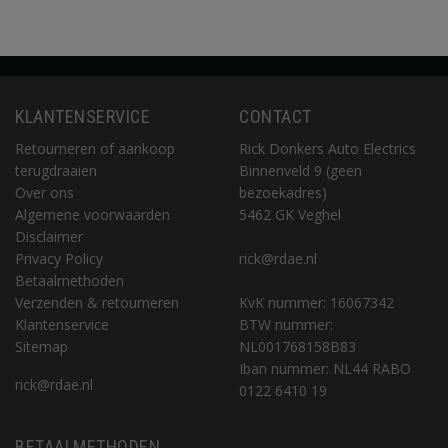
KLANTENSERVICE
CONTACT
Retourneren of aankoop
Rick Donkers Auto Electrics
terugdraaien
Binnenveld 9 (geen
Over ons
bezoekadres)
Algemene voorwaarden
5462 GK Veghel
Disclaimer
Privacy Policy
rick@rdae.nl
Betaalmethoden
Verzenden & retourneren
KvK nummer: 16067342
Klantenservice
BTW nummer:
Sitemap
NL001768158B83
Iban nummer: NL44 RABO
rick@rdae.nl
0122 6410 19
BETAALMETHODEN