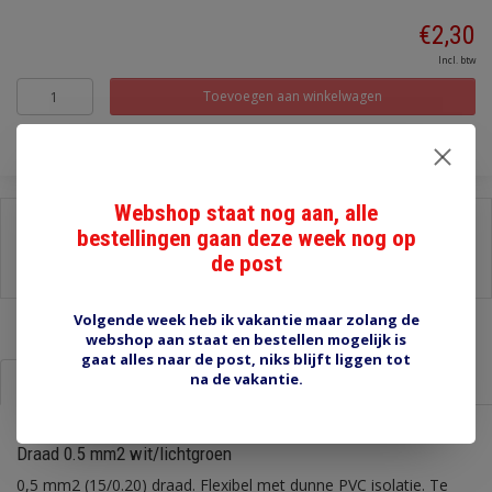
€2,30
Incl. btw
Toevoegen aan winkelwagen
Webshop staat nog aan, alle
Delen:
bestellingen gaan deze week nog op
-
Stel een vraag over dit product
de post
-
Afdrukken
Volgende week heb ik vakantie maar zolang de
webshop aan staat en bestellen mogelijk is
gaat alles naar de post, niks blijft liggen tot
na de vakantie.
Informatie
Reviews (0)
Draad 0.5 mm2 wit/lichtgroen
0,5 mm2 (15/0.20) draad. Flexibel met dunne PVC isolatie. Te