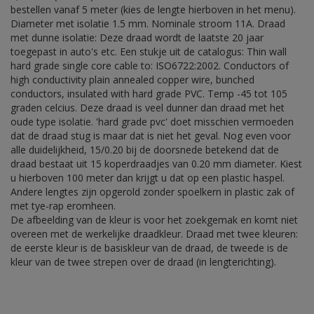
bestellen vanaf 5 meter (kies de lengte hierboven in het menu).
Diameter met isolatie 1.5 mm. Nominale stroom 11A. Draad
met dunne isolatie: Deze draad wordt de laatste 20 jaar
toegepast in auto's etc. Een stukje uit de catalogus: Thin wall
hard grade single core cable to: ISO6722:2002. Conductors of
high conductivity plain annealed copper wire, bunched
conductors, insulated with hard grade PVC. Temp -45 tot 105
graden celcius. Deze draad is veel dunner dan draad met het
oude type isolatie. 'hard grade pvc' doet misschien vermoeden
dat de draad stug is maar dat is niet het geval. Nog even voor
alle duidelijkheid, 15/0.20 bij de doorsnede betekend dat de
draad bestaat uit 15 koperdraadjes van 0.20 mm diameter. Kiest
u hierboven 100 meter dan krijgt u dat op een plastic haspel.
Andere lengtes zijn opgerold zonder spoelkern in plastic zak of
met tye-rap eromheen.
De afbeelding van de kleur is voor het zoekgemak en komt niet
overeen met de werkelijke draadkleur. Draad met twee kleuren:
de eerste kleur is de basiskleur van de draad, de tweede is de
kleur van de twee strepen over de draad (in lengterichting).