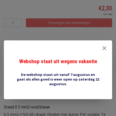
€2,30
Incl. btw
Toevoegen aan winkelwagen
Delen:
Webshop staat uit wegens vakantie
-
Stel een vraag over dit product
-
Afdrukken
De webshop staat uit vanaf 7 augustus en
gaat als alles goed is weer open op zaterdag 22
augustus.
Informatie
Reviews (0)
Draad 0.5 mm2 rood/blauw
0,5 mm2 (15/0.20) draad. Flexibel met dunne PVC isolatie. Te