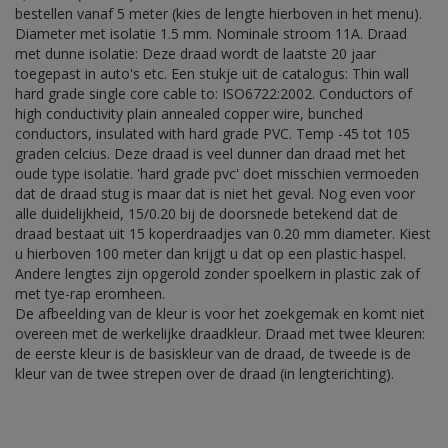
bestellen vanaf 5 meter (kies de lengte hierboven in het menu).
Diameter met isolatie 1.5 mm. Nominale stroom 11A. Draad
met dunne isolatie: Deze draad wordt de laatste 20 jaar
toegepast in auto's etc. Een stukje uit de catalogus: Thin wall
hard grade single core cable to: ISO6722:2002. Conductors of
high conductivity plain annealed copper wire, bunched
conductors, insulated with hard grade PVC. Temp -45 tot 105
graden celcius. Deze draad is veel dunner dan draad met het
oude type isolatie. 'hard grade pvc' doet misschien vermoeden
dat de draad stug is maar dat is niet het geval. Nog even voor
alle duidelijkheid, 15/0.20 bij de doorsnede betekend dat de
draad bestaat uit 15 koperdraadjes van 0.20 mm diameter. Kiest
u hierboven 100 meter dan krijgt u dat op een plastic haspel.
Andere lengtes zijn opgerold zonder spoelkern in plastic zak of
met tye-rap eromheen.
De afbeelding van de kleur is voor het zoekgemak en komt niet
overeen met de werkelijke draadkleur. Draad met twee kleuren:
de eerste kleur is de basiskleur van de draad, de tweede is de
kleur van de twee strepen over de draad (in lengterichting).