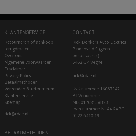
KLANTENSERVICE
CONTACT
Retourneren of aankoop
Rick Donkers Auto Electrics
terugdraaien
Binnenveld 9 (geen
Over ons
bezoekadres)
Algemene voorwaarden
5462 GK Veghel
Disclaimer
Privacy Policy
rick@rdae.nl
Betaalmethoden
Verzenden & retourneren
KvK nummer: 16067342
Klantenservice
BTW nummer:
Sitemap
NL001768158B83
Iban nummer: NL44 RABO
rick@rdae.nl
0122 6410 19
BETAALMETHODEN