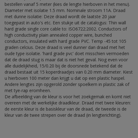
bestellen vanaf 5 meter (kies de lengte hierboven in het menu).
Diameter met isolatie 1.5 mm. Nominale stroom 11A. Draad
met dunne isolatie: Deze draad wordt de laatste 20 jaar
toegepast in auto's etc. Een stukje uit de catalogus: Thin wall
hard grade single core cable to: ISO6722:2002. Conductors of
high conductivity plain annealed copper wire, bunched
conductors, insulated with hard grade PVC. Temp -45 tot 105
graden celcius. Deze draad is veel dunner dan draad met het
oude type isolatie. 'hard grade pvc' doet misschien vermoeden
dat de draad stug is maar dat is niet het geval. Nog even voor
alle duidelijkheid, 15/0.20 bij de doorsnede betekend dat de
draad bestaat uit 15 koperdraadjes van 0.20 mm diameter. Kiest
u hierboven 100 meter dan krijgt u dat op een plastic haspel.
Andere lengtes zijn opgerold zonder spoelkern in plastic zak of
met tye-rap eromheen.
De afbeelding van de kleur is voor het zoekgemak en komt niet
overeen met de werkelijke draadkleur. Draad met twee kleuren:
de eerste kleur is de basiskleur van de draad, de tweede is de
kleur van de twee strepen over de draad (in lengterichting).