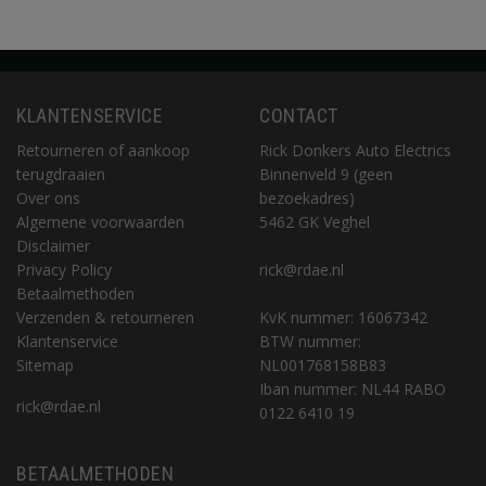
KLANTENSERVICE
CONTACT
Retourneren of aankoop
Rick Donkers Auto Electrics
terugdraaien
Binnenveld 9 (geen
Over ons
bezoekadres)
Algemene voorwaarden
5462 GK Veghel
Disclaimer
Privacy Policy
rick@rdae.nl
Betaalmethoden
Verzenden & retourneren
KvK nummer: 16067342
Klantenservice
BTW nummer:
Sitemap
NL001768158B83
Iban nummer: NL44 RABO
rick@rdae.nl
0122 6410 19
BETAALMETHODEN