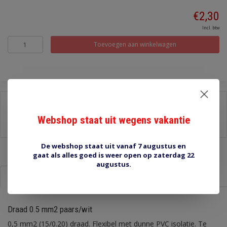
€2,30
Incl. btw
Toevoegen aan winkelwagen
Delen:
Webshop staat uit wegens vakantie
-
Stel een vraag over dit product
-
Afdrukken
De webshop staat uit vanaf 7 augustus en
gaat als alles goed is weer open op zaterdag 22
augustus.
Informatie
Reviews (0)
Draad 0.5 mm2 paars/wit
0,5 mm2 (15/0.20) draad. Flexibel met dunne PVC isolatie. Te