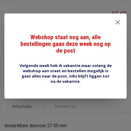
€5,60
Incl. btw
Toevoegen aan winkelwagen
Webshop staat nog aan, alle
bestellingen gaan deze week nog op
de post
Delen:
Volgende week heb ik vakantie maar zolang de
webshop aan staat en bestellen mogelijk is
-
Stel een vraag over dit product
gaat alles naar de post, niks blijft liggen tot
-
Afdrukken
na de vakantie.
Informatie
Reviews (0)
doorprikbare doorvoer 27-35 mm