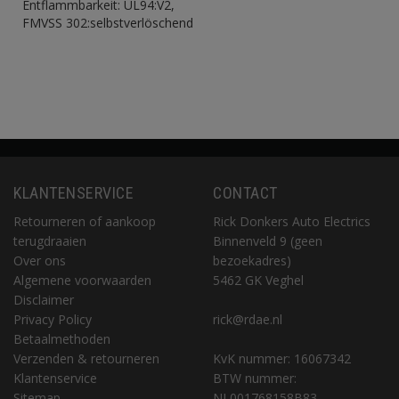
Entflammbarkeit: UL94:V2,
FMVSS 302:selbstverlöschend
KLANTENSERVICE
CONTACT
Retourneren of aankoop
Rick Donkers Auto Electrics
terugdraaien
Binnenveld 9 (geen
Over ons
bezoekadres)
Algemene voorwaarden
5462 GK Veghel
Disclaimer
Privacy Policy
rick@rdae.nl
Betaalmethoden
Verzenden & retourneren
KvK nummer: 16067342
Klantenservice
BTW nummer:
Sitemap
NL001768158B83