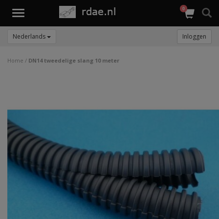
0
Toggle
navigation
Nederlands
Inloggen
Home
/
DN14 tweedelige slang 10 meter