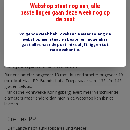
helften van de buis zijn van thermoplastische kunststoffen en
Webshop staat nog aan, alle
open en sluiten als een ritssluiting. Dit is mogelijk gemaakt door
bestellingen gaan deze week nog op
goed passende profielen die ervoor zorgen dat de twee helften
de post
kunnen samenvoegen en scheiden. In gesloten toestand is de
slang perfekt rond. Slang is flexibel maar door de dubbele
constructie wel een heel stuk stijver dan de SCT slangen uit de
Volgende week heb ik vakantie maar zolang de
webshop. Alleen per lengte van 10 meter te bestellen.
webshop aan staat en bestellen mogelijk is
gaat alles naar de post, niks blijft liggen tot
Het buisconcept beschermt kabels en draden, zelfs daar
na de vakantie.
waar stekkers en uitrusting al zijn geïnstalleerd. Co-flex is ook
geschikt voor veel applicaties om kabels te bundelen, binden,
managen, organiseren en beschermen.
Binnendiameter ongeveer 13 mm, buitendiameter ongeveer 19
mm. Materiaal PP. Brandschutz. Toepasbaar van -135 t/m 145
graden celsius.
Frankische Rohrwerke Koningsberg levert meer verschillende
diameters maar andere dan hier in de webshop kan ik niet
leveren.
Co-Flex PP
Der Länge nach aufklappbares und wieder