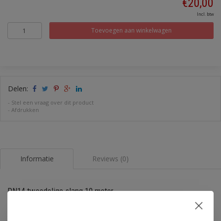
€20,00
Incl. btw
Toevoegen aan winkelwagen
Delen:
-
Stel een vraag over dit product
-
Afdrukken
Informatie
Reviews (0)
DN14 tweedelige slang 10 meter
13 mm binnendiameter. De Co-flex flexibele buis van Fränkische
beschermt draden en kabels tegen beschadigingen. De twee