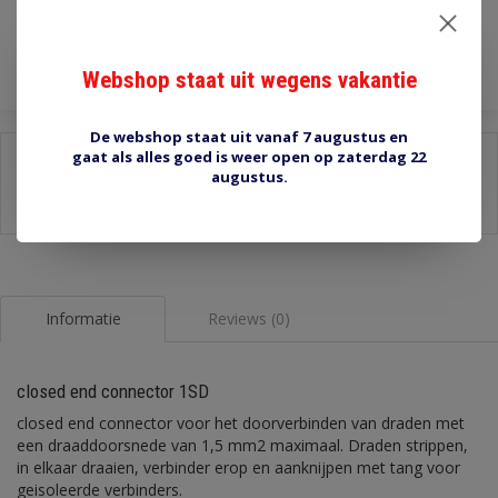
Toevoegen aan winkelwagen
Webshop staat uit wegens vakantie
De webshop staat uit vanaf 7 augustus en
gaat als alles goed is weer open op zaterdag 22
Delen:
augustus.
-
Stel een vraag over dit product
-
Afdrukken
Informatie
Reviews (0)
closed end connector 1SD
closed end connector voor het doorverbinden van draden met
een draaddoorsnede van 1,5 mm2 maximaal. Draden strippen,
in elkaar draaien, verbinder erop en aanknijpen met tang voor
geisoleerde verbinders.