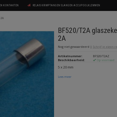
GEN KONTAKTEN
RELAIS KRIMPTANGEN SLANGEN ACCUPOOLKLEMMEN
 2A
BF520/T2A glaszeke
2A
Nog niet gewaardeerd
|
Schrijf je eigen 
Artikelnummer:
BF520/T2AZ
Beschikbaarheid:
Op voorraad
5 x 20 mm
Lees meer