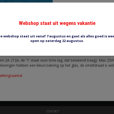
Webshop staat uit wegens vakantie
Reviews (0)
Tags (0)
e webshop staat uit vanaf 7 augustus en gaat als alles goed is we
open op zaterdag 22 augustus.
ering 2A
m 2A. (T2A, de 'T' staat voor time-lag, dat betekend traag). Max 250
zekeringen hebben een kleurcodering op het glas, de smeltdraad is wel
akkingsaantal.
CONTACT