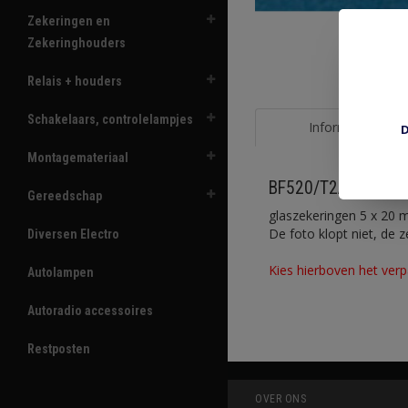
Zekeringen en
Zekeringhouders
Relais + houders
Schakelaars, controlelampjes
Informatie
D
Montagemateriaal
BF520/T2A glaszek
Gereedschap
glaszekeringen 5 x 20 m
De foto klopt niet, de 
Diversen Electro
Kies hierboven het verp
Autolampen
Autoradio accessoires
Restposten
OVER ONS