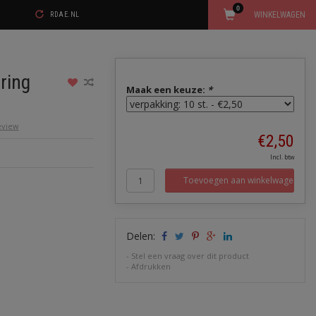
0
WINKELWAGEN
RDAE.NL
ring
Maak een keuze:
*
review
€2,50
Incl. btw
Toevoegen aan winkelwagen
Delen:
-
Stel een vraag over dit product
-
Afdrukken