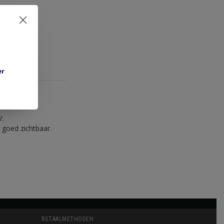
er
V.
 goed zichtbaar.
BETAALMETHODEN