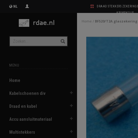
NL
DRAAD STEKKERS ZEKERIN
KRIMPKOUS
Home
/
BF520/T2A glaszekering
MENU
Home
Kabelschoenen div
Draad en kabel
Accu aansluitmateriaal
Multistekkers