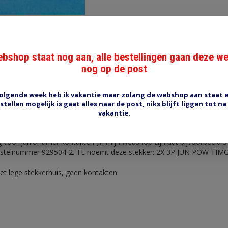
bshop staat nog aan, alle bestellingen gaan deze w
nog op de post
Reviews (0)
Tags (0)
olgende week heb ik vakantie maar zolang de webshop aan staat 
stellen mogelijk is gaat alles naar de post, niks blijft liggen tot na
vakantie.
timer stekkerhuis
g voor junior timer kontakten (in mijn webshop zijn dat bijvoorbeeld 
estelnummer 929504-2. TE noemt deze stekker:
2X 3P JUN POW TIMG
et lege stekkerhuis, geen kontakten.