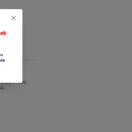
eek
en
 de
3-5620, 3-5630,
H.