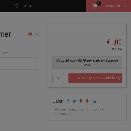
0
WINKELWAGEN
RDAE.NL
imer
€1,00
Incl. btw
review
Koop 20 voor €0,75 per stuk en bespaar
25%
Toevoegen aan winkelwagen
Delen:
-
Stel een vraag over dit product
-
Afdrukken