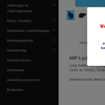
Zekeringen en
Zekeringhouders
Relais + houders
We
Schakelaars, controlelampjes
Montagemateriaal
Informatie
V
be
Gereedschap
AMP 6 polig junior 
Diversen Electro
Leeg stekkerhuis 6 poli
19301 en 19305). TE b
Autolampen
Geleverd wordt alleen h
Autoradio accessoires
Restposten