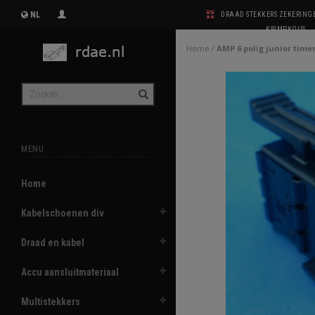
NL
DRAAD STEKKERS ZEKERIN
KRIMPKOUS
Home
/
AMP 6 polig junior time
MENU
Home
Kabelschoenen div
Draad en kabel
Accu aansluitmateriaal
Multistekkers