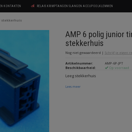
GEN KONTAKTEN
RELAIS KRIMPTANGEN SLANGEN ACCUPOOLKLEMMEN
r stekkerhuis
AMP 6 polig junior t
stekkerhuis
Nog niet gewaardeerd
|
Schrijf je eigen 
Artikelnummer:
AMP-6P-JPT
Beschikbaarheid:
Op voorraad
Leeg stekkerhuis
Lees meer