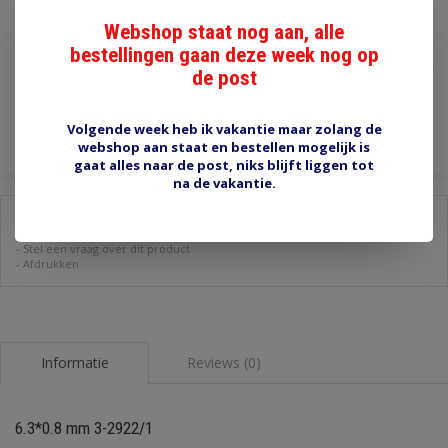
Webshop staat nog aan, alle
€1,10
bestellingen gaan deze week nog op
Incl. btw
de post
Toevoegen aan winkelwagen
Volgende week heb ik vakantie maar zolang de
webshop aan staat en bestellen mogelijk is
gaat alles naar de post, niks blijft liggen tot
na de vakantie.
Delen:
-
Stel een vraag over dit product
-
Afdrukken
Informatie
Reviews (0)
6.3*0.8 mm 3-2922/1