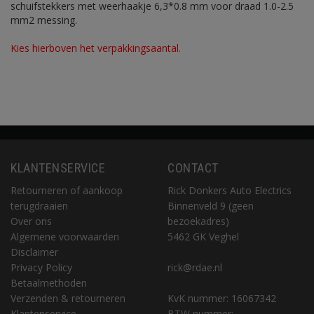
schuifstekkers met weerhaakje 6,3*0.8 mm voor draad 1.0-2.5
mm2 messing.
Kies hierboven het verpakkingsaantal.
KLANTENSERVICE
CONTACT
Retourneren of aankoop
Rick Donkers Auto Electrics
terugdraaien
Binnenveld 9 (geen
Over ons
bezoekadres)
Algemene voorwaarden
5462 GK Veghel
Disclaimer
Privacy Policy
rick@rdae.nl
Betaalmethoden
Verzenden & retourneren
KvK nummer: 16067342
Klantenservice
BTW nummer: