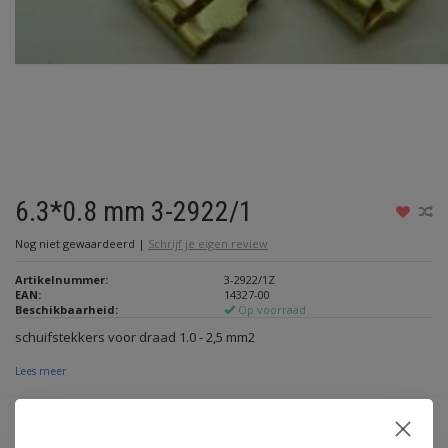
6.3*0.8 mm 3-2922/1
Nog niet gewaardeerd
|
Schrijf je eigen review
Artikelnummer:
3-2922/1Z
EAN:
14327-00
Beschikbaarheid:
Op voorraad
schuifstekkers voor draad 1.0 - 2,5 mm2
Lees meer
Maak een keuze:
*