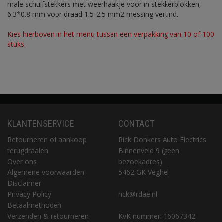
male schuifstekkers met weerhaakje voor in stekkerblokken,
6.3*0.8 mm voor draad 1.5-2.5 mm2 messing vertind.
Kies hierboven in het menu tussen een verpakking van 10 of 100
stuks.
KLANTENSERVICE
CONTACT
Retourneren of aankoop
Rick Donkers Auto Electrics
terugdraaien
Binnenveld 9 (geen
Over ons
bezoekadres)
Algemene voorwaarden
5462 GK Veghel
Disclaimer
Privacy Policy
rick@rdae.nl
Betaalmethoden
Verzenden & retourneren
KvK nummer: 16067342