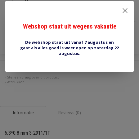
€1,40
Incl. btw
Webshop staat uit wegens vakantie
Toevoegen aan winkelwagen
De webshop staat uit vanaf 7 augustus en
gaat als alles goed is weer open op zaterdag 22
augustus.
Delen:
-
Stel een vraag over dit product
-
Afdrukken
Informatie
Reviews (0)
6.3*0.8 mm 3-2911/1T