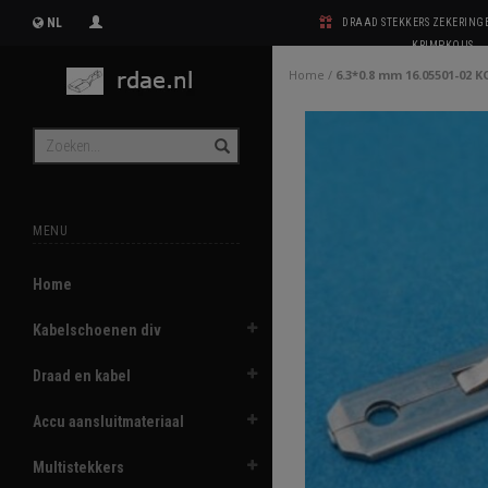
NL
DRAAD STEKKERS ZEKERIN
KRIMPKOUS
Home
/
6.3*0.8 mm 16.05501-02 
MENU
Home
Kabelschoenen div
Draad en kabel
Accu aansluitmateriaal
Multistekkers