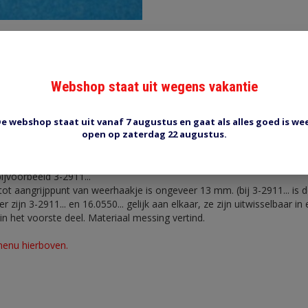
Webshop staat uit wegens vakantie
Reviews (0)
Tags (0)
e webshop staat uit vanaf 7 augustus en gaat als alles goed is we
open op zaterdag 22 augustus.
01-02 KORT
x 0.8 mm. Voor 1.3-2.0 mm2 draad. Lengte totaal ongeveer 25 mm. Let
ijvoorbeeld 3-2911...
ot aangrijppunt van weerhaakje is ongeveer 13 mm. (bij 3-2911... is 
zijn 3-2911... en 16.0550... gelijk aan elkaar, ze zijn uitwisselbaar in
n in het voorste deel. Materiaal messing vertind.
menu hierboven.