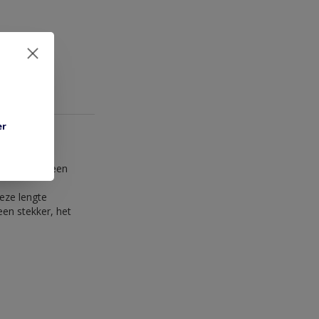
er
 op, dit is een
deze lengte
 een stekker, het