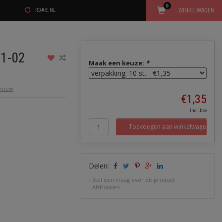
0
WINKELWAGEN
RDAE.NL
01-02
Maak een keuze:
*
review
€1,35
Incl. btw
Toevoegen aan winkelwagen
Delen:
-
Stel een vraag over dit product
-
Afdrukken