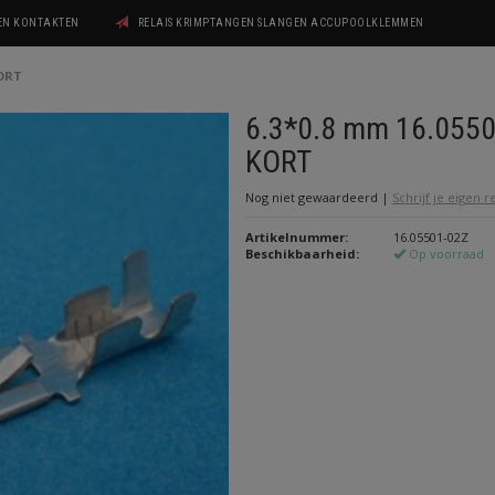
GEN KONTAKTEN
RELAIS KRIMPTANGEN SLANGEN ACCUPOOLKLEMMEN
KORT
6.3*0.8 mm 16.055
KORT
Nog niet gewaardeerd
|
Schrijf je eigen 
Artikelnummer:
16.05501-02Z
Beschikbaarheid:
Op voorraad