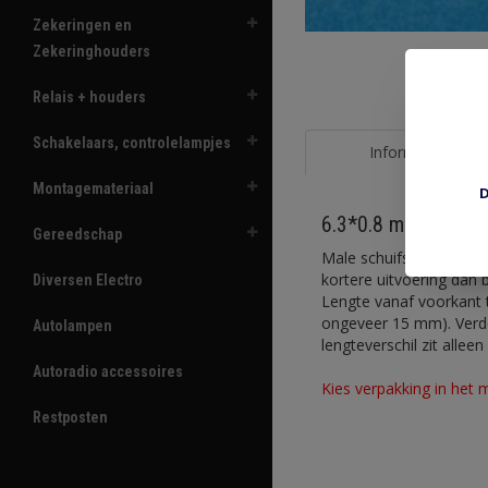
Zekeringen en
Zekeringhouders
Relais + houders
Schakelaars, controlelampjes
Informatie
Montagemateriaal
D
6.3*0.8 mm 16.055
Gereedschap
Male schuifstekker 6.3 
kortere uitvoering dan b
Diversen Electro
Lengte vanaf voorkant t
ongeveer 15 mm). Verder 
Autolampen
lengteverschil zit allee
Autoradio accessoires
Kies verpakking in het 
Restposten