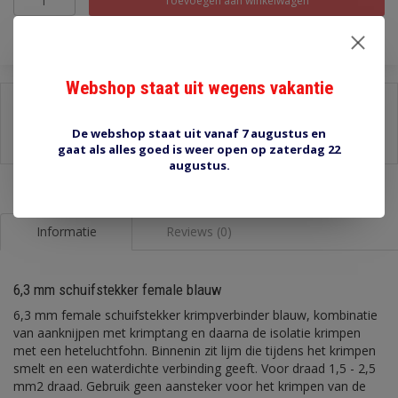
Toevoegen aan winkelwagen
Webshop staat uit wegens vakantie
Delen:
-
Stel een vraag over dit product
De webshop staat uit vanaf 7 augustus en
-
Afdrukken
gaat als alles goed is weer open op zaterdag 22
augustus.
Informatie
Reviews (0)
6,3 mm schuifstekker female blauw
6,3 mm female schuifstekker krimpverbinder blauw, kombinatie
van aanknijpen met krimptang en daarna de isolatie krimpen
met een heteluchtfohn. Binnenin zit lijm die tijdens het krimpen
smelt en een waterdichte verbinding geeft. Voor draad 1,5 - 2,5
mm2 draad. Gebruik geen aansteker voor het krimpen van de