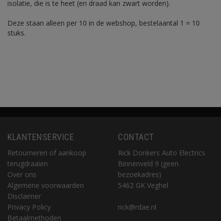
isolatie, die is te heet (en draad kan zwart worden).
Deze staan alleen per 10 in de webshop, bestelaantal 1 = 10
stuks.
KLANTENSERVICE
CONTACT
Retourneren of aankoop
Rick Donkers Auto Electrics
terugdraaien
Binnenveld 9 (geen
Over ons
bezoekadres)
Algemene voorwaarden
5462 GK Veghel
Disclaimer
Privacy Policy
rick@rdae.nl
Betaalmethoden