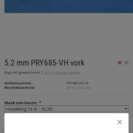
5.2 mm PRY685-VH vork
Nog niet gewaardeerd
|
Schrijf je eigen review
Artikelnummer:
PRY685-VH-10
Beschikbaarheid:
Op voorraad
Maak een keuze:
*
€2,00
Incl. btw