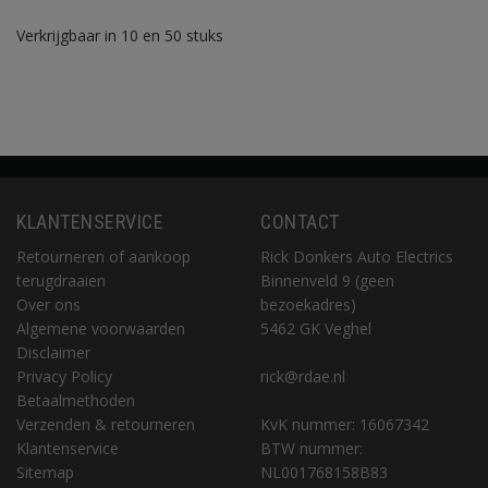
Verkrijgbaar in 10 en 50 stuks
KLANTENSERVICE
CONTACT
Retourneren of aankoop
Rick Donkers Auto Electrics
terugdraaien
Binnenveld 9 (geen
Over ons
bezoekadres)
Algemene voorwaarden
5462 GK Veghel
Disclaimer
Privacy Policy
rick@rdae.nl
Betaalmethoden
Verzenden & retourneren
KvK nummer: 16067342
Klantenservice
BTW nummer:
Sitemap
NL001768158B83