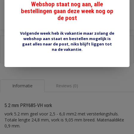
Webshop staat nog aan, alle
Toevoegen aan winkelwagen
bestellingen gaan deze week nog op
de post
Volgende week heb ik vakantie maar zolang de
webshop aan staat en bestellen mogelijk is
Delen:
gaat alles naar de post, niks blijft liggen tot
na de vakantie.
-
Stel een vraag over dit product
-
Afdrukken
Informatie
Reviews (0)
5.2 mm PRY685-VH vork
vork 5.2 mm geel voor 2,5 - 6,0 mm2 met versterkingshuls.
Totale lengte 24,8 mm, vork is 9,05 mm breed. Materiaaldikte
0,9 mm.