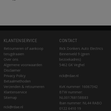
KLANTENSERVICE
CONTACT
Retourneren of aankoop
Rick Donkers Auto Electrics
terugdraaien
Binnenveld 9 (geen
Over ons
bezoekadres)
Algemene voorwaarden
5462 GK Veghel
Disclaimer
Privacy Policy
rick@rdae.nl
Betaalmethoden
Verzenden & retourneren
KvK nummer: 16067342
Klantenservice
BTW nummer:
Sitemap
NL001768158B83
Iban nummer: NL44 RABO
rick@rdae.nl
0122 6410 19