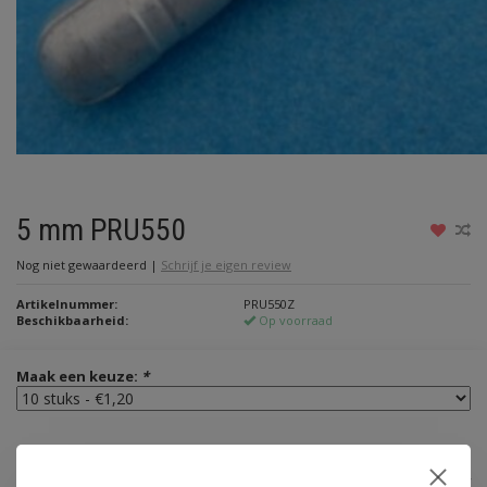
5 mm PRU550
Nog niet gewaardeerd
|
Schrijf je eigen review
Artikelnummer:
PRU550Z
Beschikbaarheid:
Op voorraad
Maak een keuze:
*
€1,20
Incl. btw