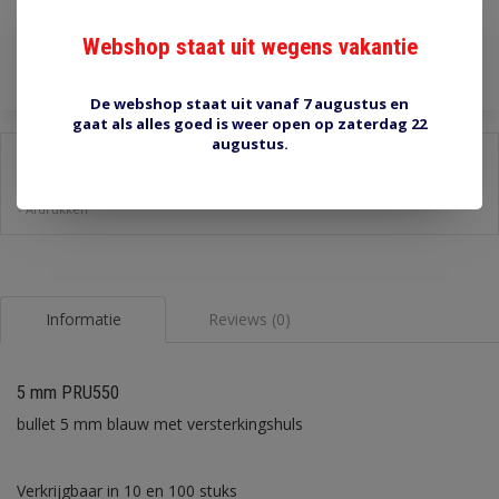
Toevoegen aan winkelwagen
Webshop staat uit wegens vakantie
De webshop staat uit vanaf 7 augustus en
gaat als alles goed is weer open op zaterdag 22
augustus.
Delen:
-
Stel een vraag over dit product
-
Afdrukken
Informatie
Reviews (0)
5 mm PRU550
bullet 5 mm blauw met versterkingshuls
Verkrijgbaar in 10 en 100 stuks