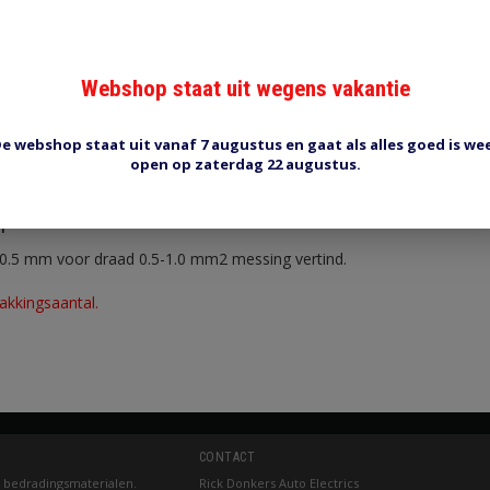
Webshop staat uit wegens vakantie
e webshop staat uit vanaf 7 augustus en gaat als alles goed is we
Reviews (0)
Tags (0)
open op zaterdag 22 augustus.
T
*0.5 mm voor draad 0.5-1.0 mm2 messing vertind.
akkingsaantal.
CONTACT
 bedradingsmaterialen.
Rick Donkers Auto Electrics