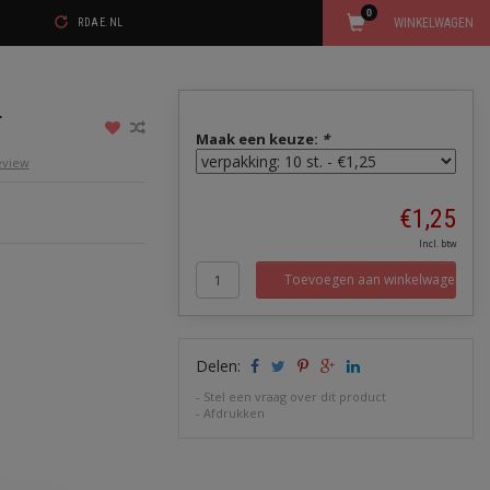
0
WINKELWAGEN
RDAE.NL
T
Maak een keuze:
*
review
€1,25
Incl. btw
Toevoegen aan winkelwagen
Delen:
-
Stel een vraag over dit product
-
Afdrukken