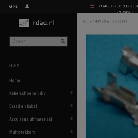
NL
DRAAD STEKKERS ZEKERIN
KRIMPKOUS
Home
/
4.8*0.5 mm 3-5355T
MENU
Home
Kabelschoenen div
Draad en kabel
Accu aansluitmateriaal
Multistekkers