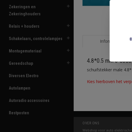
Zekeringen en
Zekeringhouders
Relais + houders
Schakelaars, controlelampjes
D
Informatie
Montagemateriaal
4.8*0.5 mm 3-5355
Gereedschap
schuifstekker male 4.8
Diversen Electro
Kies hierboven het verp
Autolampen
Autoradio accessoires
Restposten
OVER ONS
Webshop voor auto elektrische