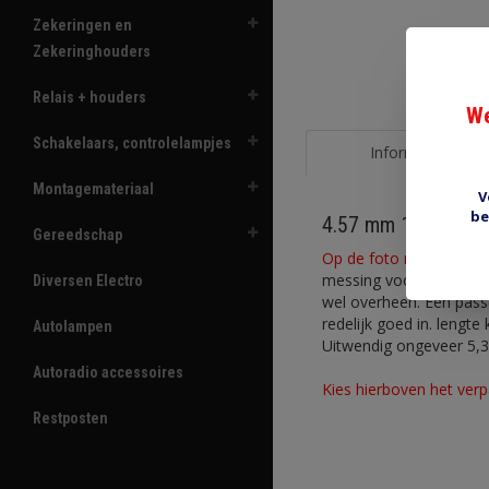
Zekeringen en
Zekeringhouders
Relais + houders
We
Schakelaars, controlelampjes
Informatie
Montagemateriaal
V
be
4.57 mm 16.06402
Gereedschap
Op de foto niet helemaa
messing voor draad 0.8
Diversen Electro
wel overheen. Een pass
redelijk goed in. leng
Autolampen
Uitwendig ongeveer 5,3
Autoradio accessoires
Kies hierboven het verp
Restposten