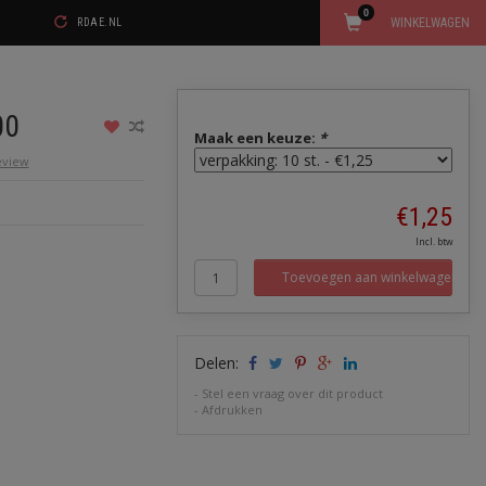
0
WINKELWAGEN
RDAE.NL
00
Maak een keuze:
*
review
€1,25
Incl. btw
Toevoegen aan winkelwagen
Delen:
-
Stel een vraag over dit product
-
Afdrukken