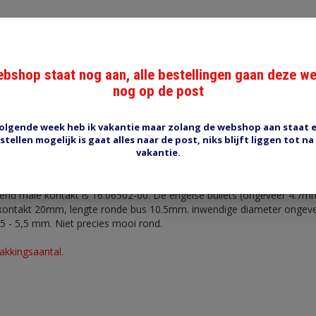
bshop staat nog aan, alle bestellingen gaan deze w
nog op de post
Reviews (0)
Tags (0)
olgende week heb ik vakantie maar zolang de webshop aan staat 
stellen mogelijk is gaat alles naar de post, niks blijft liggen tot na
-00
vakantie.
l duidelijk maar het materiaal is messing.
bullet connector female 4
5-1.25 mm2. Een passende isolatiehuls is er niet maar RS1501 gaat 
end male kontakt is 16.06502-00. De engelse bullets (ongeveer 4.7m
te kontakt 20mm, lengte ronde bus 10.5mm. inwendige diameter ongeve
5 - 5,5 mm. Niet precies mooi rond.
akkingsaantal.