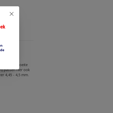
eek
en
 de
.57 mm rond
er met wat moeite
m) passen hier ook
er 4,45 - 4,5 mm.