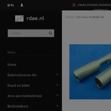
NL
DRAAD STEKKERS ZEKERIN
KRIMPKOUS
Home
/
4.57 mm 16.06402-00
MENU
Home
Kabelschoenen div
Draad en kabel
Accu aansluitmateriaal
Multistekkers