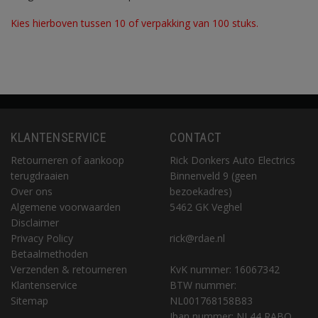
Kies hierboven tussen 10 of verpakking van 100 stuks.
KLANTENSERVICE
CONTACT
Retourneren of aankoop
Rick Donkers Auto Electrics
terugdraaien
Binnenveld 9 (geen
Over ons
bezoekadres)
Algemene voorwaarden
5462 GK Veghel
Disclaimer
Privacy Policy
rick@rdae.nl
Betaalmethoden
Verzenden & retourneren
KvK nummer: 16067342
Klantenservice
BTW nummer:
Sitemap
NL001768158B83
Iban nummer: NL44 RABO