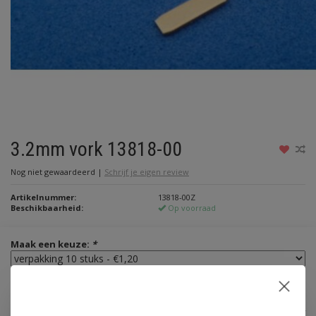
3.2mm vork 13818-00
Nog niet gewaardeerd
|
Schrijf je eigen review
Artikelnummer:
13818-00Z
Beschikbaarheid:
Op voorraad
Maak een keuze:
*
€1,20
Incl. btw