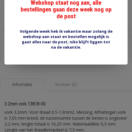
Webshop staat nog aan, alle
Toevoegen aan winkelwagen
bestellingen gaan deze week nog op
de post
Volgende week heb ik vakantie maar zolang de
webshop aan staat en bestellen mogelijk is
gaat alles naar de post, niks blijft liggen tot
Delen:
na de vakantie.
-
Stel een vraag over dit product
-
Afdrukken
Informatie
Reviews (0)
3.2mm vork 13818-00
vork 3.2mm. Voor draad 0.5-1.0mm2. Messing. Afmetingen vork
is 7,05 mm breed, de tussenruimte tussen de benen is ongeveer
3,2 mm, lengte totaal is 16,25 mm. Materiaaldikte 0,5 mm.
Lengte van het draadkrimpdeel is 7,5 mm.