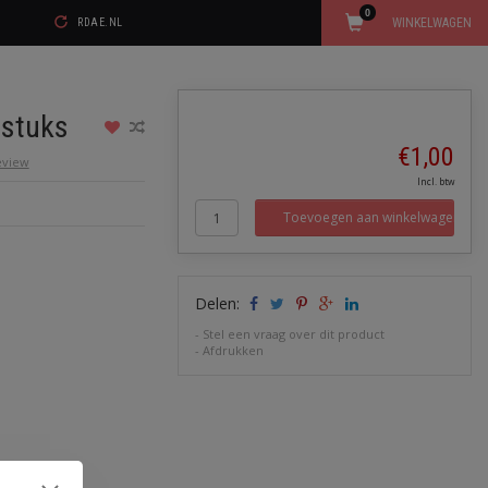
0
WINKELWAGEN
RDAE.NL
stuks
€1,00
review
Incl. btw
Toevoegen aan winkelwagen
Delen:
-
Stel een vraag over dit product
-
Afdrukken