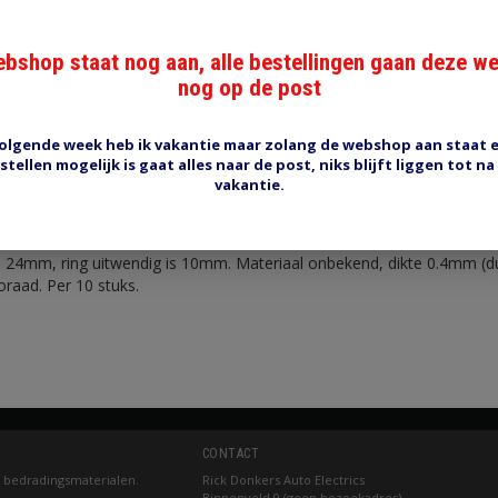
bshop staat nog aan, alle bestellingen gaan deze w
nog op de post
olgende week heb ik vakantie maar zolang de webshop aan staat 
Reviews (0)
Tags (0)
stellen mogelijk is gaat alles naar de post, niks blijft liggen tot na
vakantie.
 stuks
24mm, ring uitwendig is 10mm. Materiaal onbekend, dikte 0.4mm (d
raad. Per 10 stuks.
CONTACT
 bedradingsmaterialen.
Rick Donkers Auto Electrics
Binnenveld 9 (geen bezoekadres)