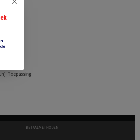
eek
en
 de
un). Toepassing
BETAALMETHODEN