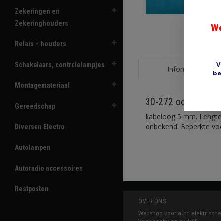
Zekeringen en
Zekeringhouders
We
Relais + houders
V
Schakelaars, controlelampjes
Informatie
be
Montagemateriaal
30-272 oog 5mm 10
Gereedschap
kabeloog 5 mm. Lengte 
onbekend. Beperkte voo
Diversen Electro
Autolampen
Autoradio accessoires
Restposten
OVER ONS
Webshop voor auto elektrische
Voor hobby en bedrijf.