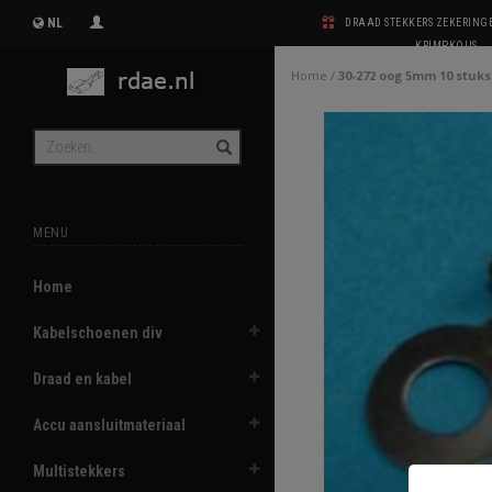
NL
DRAAD STEKKERS ZEKERIN
KRIMPKOUS
Home
/
30-272 oog 5mm 10 stuks
MENU
Home
Kabelschoenen div
Draad en kabel
Accu aansluitmateriaal
Multistekkers