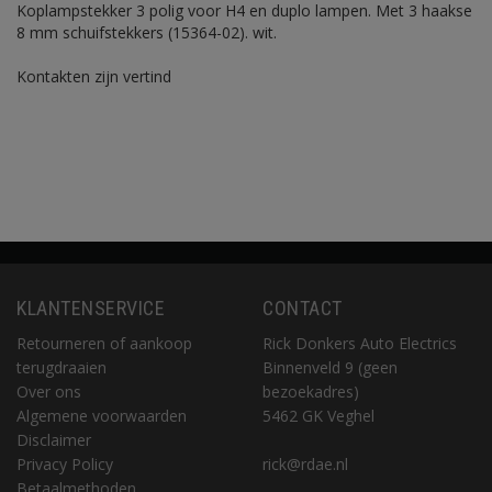
Koplampstekker 3 polig voor H4 en duplo lampen. Met 3 haakse
8 mm schuifstekkers (15364-02). wit.
Kontakten zijn vertind
KLANTENSERVICE
CONTACT
Retourneren of aankoop
Rick Donkers Auto Electrics
terugdraaien
Binnenveld 9 (geen
Over ons
bezoekadres)
Algemene voorwaarden
5462 GK Veghel
Disclaimer
Privacy Policy
rick@rdae.nl
Betaalmethoden