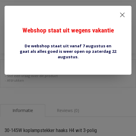
€1,90
Incl. btw
Webshop staat uit wegens vakantie
Toevoegen aan winkelwagen
De webshop staat uit vanaf 7 augustus en
gaat als alles goed is weer open op zaterdag 22
augustus.
Delen:
-
Stel een vraag over dit product
-
Afdrukken
Informatie
Reviews (0)
30-145W koplampstekker haaks H4 wit 3-polig