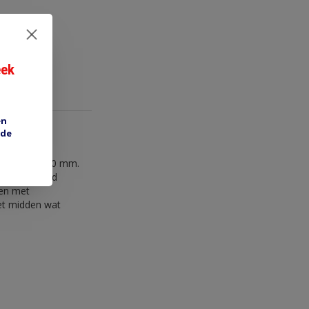
eek
en
 de
ind. Lengte 20 mm.
akje. Afstand
gen met
het midden wat