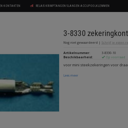
GEN KONTAKTEN
RELAIS KRIMPTANGEN SLANGEN ACCUPOOLKLEMMEN
3-8330 zekeringkon
Nog niet gewaardeerd
|
Schrijf je eigen 
Artikelnummer:
3-8330-10
Beschikbaarheid:
Op voorraad
voor mini steekzekeringen voor draad
Lees meer