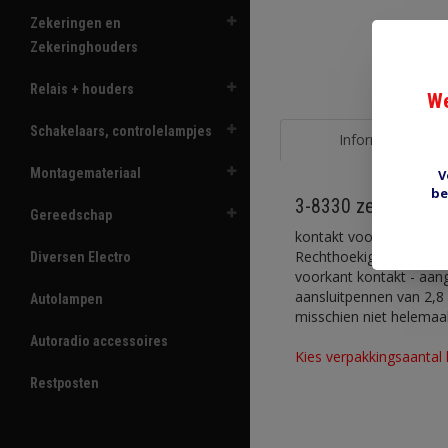
Zekeringen en
Zekeringhouders
Relais + houders
We
Schakelaars, controlelampjes
Informatie
Montagemateriaal
V
be
3-8330 zekeringkon
Gereedschap
kontakt voor o.a. zeke
Rechthoekige deel is o
Diversen Electro
voorkant kontakt - aan
aansluitpennen van 2,8 
Autolampen
misschien niet helemaal 
Autoradio accessoires
Kies verpakkingsaantal
Restposten