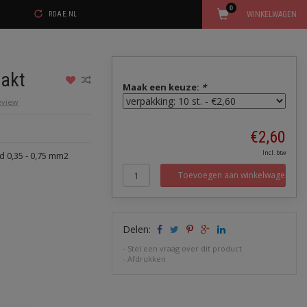
0
WINKELWAGEN
RDAE.NL
takt
Maak een keuze:
*
review
€2,60
Incl. btw
 0,35 - 0,75 mm2
Toevoegen aan winkelwagen
Delen:
-
Stel een vraag over dit product
-
Afdrukken