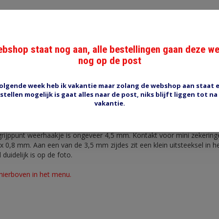
bshop staat nog aan, alle bestellingen gaan deze w
nog op de post
Reviews (0)
Tags (0)
olgende week heb ik vakantie maar zolang de webshop aan staat 
stellen mogelijk is gaat alles naar de post, niks blijft liggen tot na
takt
vakantie.
ringhouder 01460. (mini zekeringen), voor draad 0.35-0.75 mm2. Vert
ngeveer 3,5 x 4,1 mm. Aan beide zijkanten van 4,1 mm zit een weerha
grijppunt weerhaakje is ongeveer 4,5 mm. Kontakt voor mini zekerin
x 0,8 mm. Aan een van de 3,5 mm zijdes zit een klein uitsteeksel in 
duidelijk is op de foto.
 hierboven in het menu.