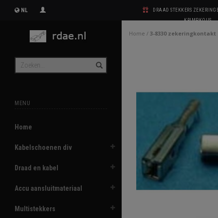
NL
DRAAD STEKKERS ZEKERIN
KRIMPKOUS
Home
/
3-8330 zekeringkontakt
MENU
Home
Kabelschoenen div
Draad en kabel
Accu aansluitmateriaal
Multistekkers