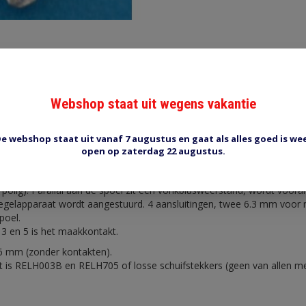
Webshop staat uit wegens vakantie
Reviews (0)
Tags (0)
e webshop staat uit vanaf 7 augustus en gaat als alles goed is we
open op zaterdag 22 augustus.
 (maakkontakt) en weerstand
 polig). Parallal aan de spoel zit een vonkblusweerstand, wordt vooral 
regelapparaat wordt aangestuurd. 4 aansluitingen, twee 6.3 mm voor
poel.
, 3 en 5 is het maakkontakt.
6 mm (zonder kontakten).
t is RELH003B en RELH705 of losse schuifstekkers (geen van allen m