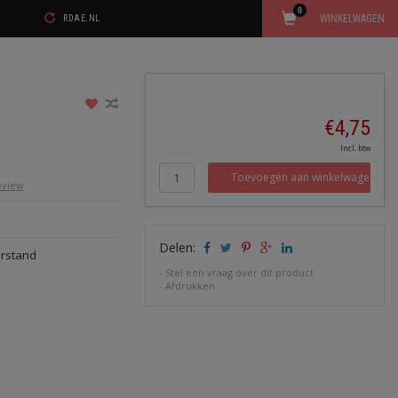
0
WINKELWAGEN
RDAE.NL
€4,75
Incl. btw
Toevoegen aan winkelwagen
review
Delen:
erstand
-
Stel een vraag over dit product
-
Afdrukken