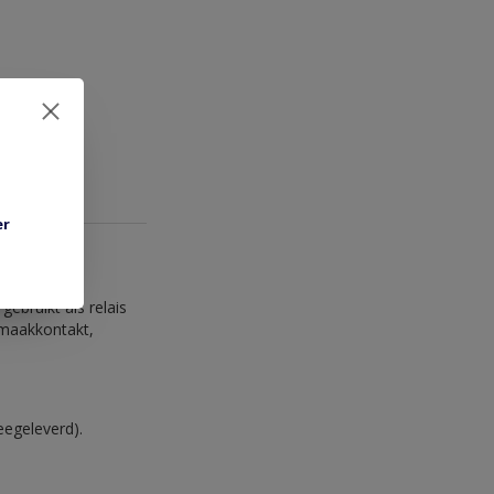
er
gebruikt als relais
 maakkontakt,
eegeleverd).