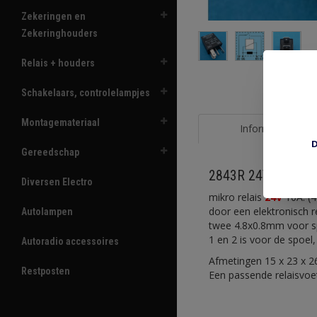
Zekeringen en
Zekeringhouders
Relais + houders
Schakelaars, controlelampjes
Montagemateriaal
Informatie
D
Gereedschap
2843R 24V 10A N.O.
Diversen Electro
mikro relais
24V
10A. (4
door een elektronisch 
Autolampen
twee 4.8x0.8mm voor s
1 en 2 is voor de spoel
Autoradio accessoires
Afmetingen 15 x 23 x 2
Restposten
Een passende relaisvoe