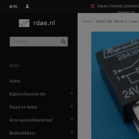
NL
DRAAD STEKKERS ZEKERIN
KRIMPKOUS
Home
/
2843R 24V 10A N.O. (ma
MENU
Home
Kabelschoenen div
Draad en kabel
Accu aansluitmateriaal
Multistekkers