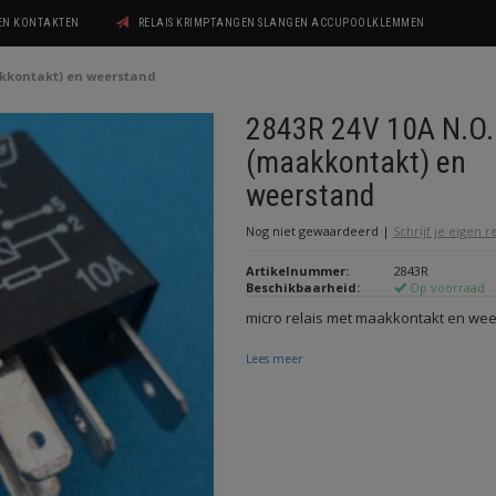
GEN KONTAKTEN
RELAIS KRIMPTANGEN SLANGEN ACCUPOOLKLEMMEN
akkontakt) en weerstand
2843R 24V 10A N.O.
(maakkontakt) en
weerstand
Nog niet gewaardeerd
|
Schrijf je eigen 
Artikelnummer:
2843R
Beschikbaarheid:
Op voorraad
micro relais met maakkontakt en we
Lees meer