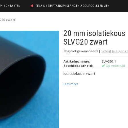
GEN KONTAKTEN
RELAIS KRIMPTANGEN SLANGEN ACCUPOOLKLEMMEN
G20 zwart
20 mm isolatiekous
SLVG20 zwart
Nog niet gewaardeerd
|
Schrijf je eigen 
Artikelnummer:
SLVG20-1
Beschikbaarheid:
Op voorraad
isolatiekous zwart
Lees meer