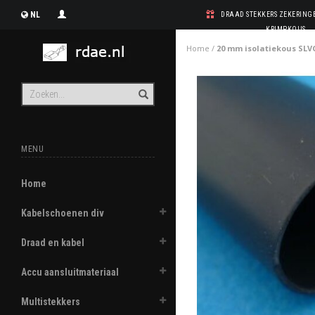
NL
DRAAD STEKKERS ZEKERIN
KRIMPKOUS
Home
/
20 mm isolatiekous SLV
MENU
Home
Kabelschoenen div
Draad en kabel
Accu aansluitmateriaal
Multistekkers