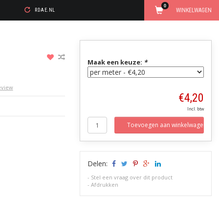
0
WINKELWAGEN
RDAE.NL
Maak een keuze:
*
review
€4,20
Incl. btw
Toevoegen aan winkelwagen
Delen:
-
Stel een vraag over dit product
-
Afdrukken