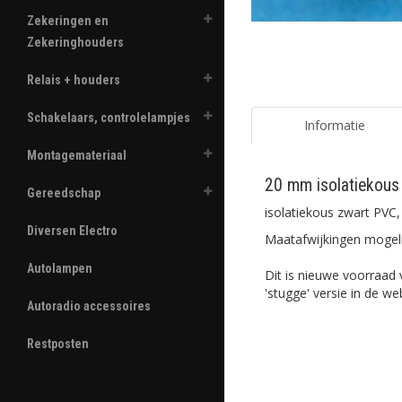
Zekeringen en
Zekeringhouders
Relais + houders
Schakelaars, controlelampjes
Informatie
Montagemateriaal
20 mm isolatiekous
Gereedschap
isolatiekous zwart PVC
Diversen Electro
Maatafwijkingen mogeli
Autolampen
Dit is nieuwe voorraad 
'stugge' versie in de w
Autoradio accessoires
Restposten