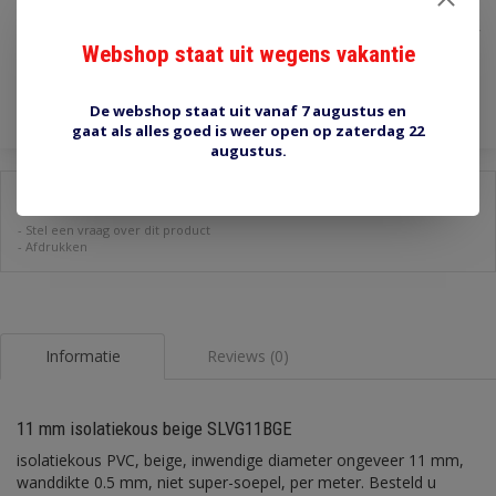
€2,20
Incl. btw
Webshop staat uit wegens vakantie
Toevoegen aan winkelwagen
De webshop staat uit vanaf 7 augustus en
gaat als alles goed is weer open op zaterdag 22
augustus.
Delen:
-
Stel een vraag over dit product
-
Afdrukken
Informatie
Reviews (0)
11 mm isolatiekous beige SLVG11BGE
isolatiekous PVC, beige, inwendige diameter ongeveer 11 mm,
wanddikte 0.5 mm, niet super-soepel, per meter. Besteld u