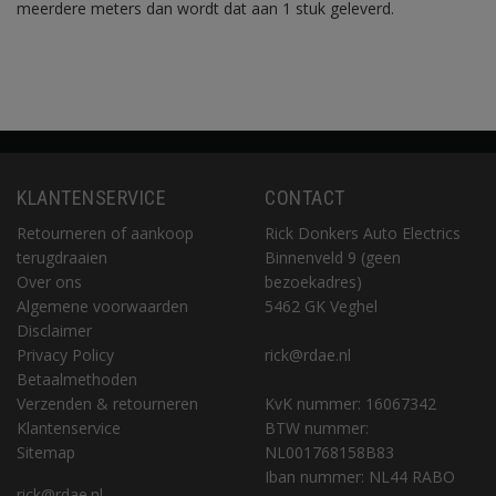
meerdere meters dan wordt dat aan 1 stuk geleverd.
KLANTENSERVICE
CONTACT
Retourneren of aankoop
Rick Donkers Auto Electrics
terugdraaien
Binnenveld 9 (geen
Over ons
bezoekadres)
Algemene voorwaarden
5462 GK Veghel
Disclaimer
Privacy Policy
rick@rdae.nl
Betaalmethoden
Verzenden & retourneren
KvK nummer: 16067342
Klantenservice
BTW nummer:
Sitemap
NL001768158B83
Iban nummer: NL44 RABO
rick@rdae.nl