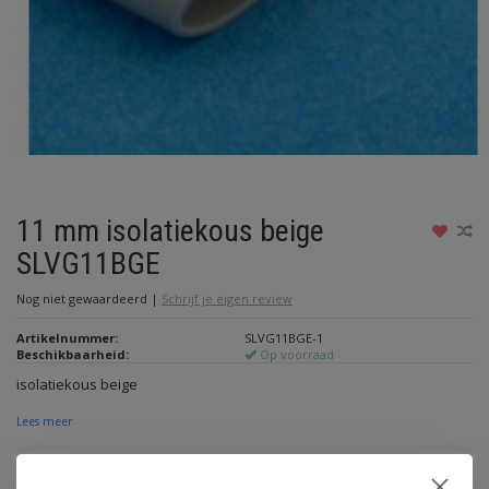
11 mm isolatiekous beige
SLVG11BGE
Nog niet gewaardeerd
|
Schrijf je eigen review
Artikelnummer:
SLVG11BGE-1
Beschikbaarheid:
Op voorraad
isolatiekous beige
Lees meer