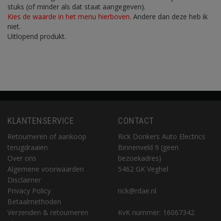
stuks (of minder als dat staat aangegeven).
Kies de waarde in het menu hierboven.
Andere dan deze heb ik
niet.
Uitlopend produkt.
KLANTENSERVICE
CONTACT
Retourneren of aankoop
Rick Donkers Auto Electrics
terugdraaien
Binnenveld 9 (geen
Over ons
bezoekadres)
Algemene voorwaarden
5462 GK Veghel
Disclaimer
Privacy Policy
rick@rdae.nl
Betaalmethoden
Verzenden & retourneren
KvK nummer: 16067342