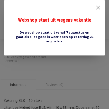
€10,00
Incl. btw
Webshop staat uit wegens vakantie
Toevoegen aan winkelwagen
De webshop staat uit vanaf 7 augustus en
gaat als alles goed is weer open op zaterdag 22
augustus.
Delen:
-
Stel een vraag over dit product
-
Afdrukken
Informatie
Reviews (0)
Zekering BLS... 10 stuks
Littelfuse Midget fuse BLS. Afm. 10 x 38 mm. Doosje met 10