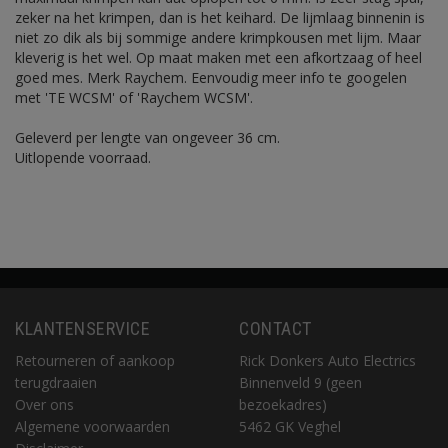
zeker na het krimpen, dan is het keihard. De lijmlaag binnenin is
niet zo dik als bij sommige andere krimpkousen met lijm. Maar
kleverig is het wel. Op maat maken met een afkortzaag of heel
goed mes. Merk Raychem. Eenvoudig meer info te googelen
met 'TE WCSM' of 'Raychem WCSM'.
Geleverd per lengte van ongeveer 36 cm.
Uitlopende voorraad.
KLANTENSERVICE
CONTACT
Retourneren of aankoop
Rick Donkers Auto Electrics
terugdraaien
Binnenveld 9 (geen
Over ons
bezoekadres)
Algemene voorwaarden
5462 GK Veghel