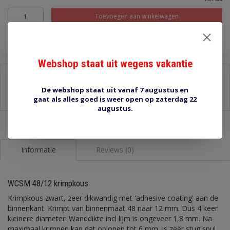
Toevoegen aan winkelwagen
Webshop staat uit wegens vakantie
Delen:
De webshop staat uit vanaf 7 augustus en
-
Stel een vraag over dit product
gaat als alles goed is weer open op zaterdag 22
-
Afdrukken
augustus.
Informatie
Reviews (0)
WCSM 48/12 krimpkous
Krimpkous zwart, zeer dikwandig met 'adhesive coating' aan de
binnenkant. Krimpt van binnenmaat 48 naar 12 mm. Dus 4 keer
kleinere diameter. Wanddikte incl lijm is ongeveer 1,8 mm. Na
maximaal krimpen kan dat oplopen tot 6 mm. Is zeer stug spul,