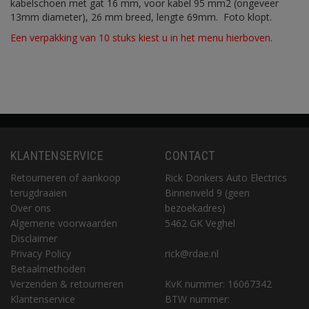
kabelschoen met gat 16 mm, voor kabel 95 mm2 (ongeveer
13mm diameter), 26 mm breed, lengte 69mm. Foto klopt.
Een verpakking van 10 stuks kiest u in het menu hierboven.
KLANTENSERVICE
CONTACT
Retourneren of aankoop
Rick Donkers Auto Electrics
terugdraaien
Binnenveld 9 (geen
Over ons
bezoekadres)
Algemene voorwaarden
5462 GK Veghel
Disclaimer
Privacy Policy
rick@rdae.nl
Betaalmethoden
Verzenden & retourneren
KvK nummer: 16067342
Klantenservice
BTW nummer: