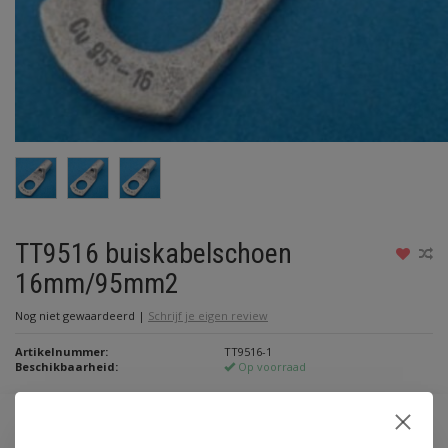
TT9516 buiskabelschoen
16mm/95mm2
Nog niet gewaardeerd
|
Schrijf je eigen review
Artikelnummer:
TT9516-1
Beschikbaarheid:
Op voorraad
Maak een keuze:
*