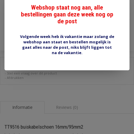
Webshop staat nog aan, alle
€4,95
bestellingen gaan deze week nog op
de post
Incl. btw
Toevoegen aan winkelwagen
Volgende week heb ik vakantie maar zolang de
webshop aan staat en bestellen mogelijk is
gaat alles naar de post, niks blijft liggen tot
na de vakantie.
Delen:
-
Stel een vraag over dit product
-
Afdrukken
Informatie
Reviews (0)
TT9516 buiskabelschoen 16mm/95mm2