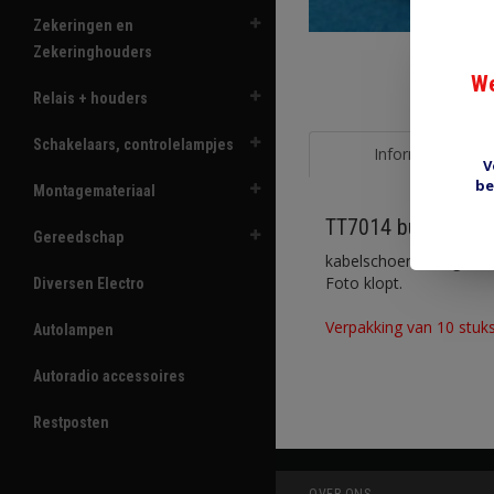
Zekeringen en
Zekeringhouders
We
Relais + houders
Schakelaars, controlelampjes
Informatie
V
be
Montagemateriaal
TT7014 buiskabel
Gereedschap
kabelschoen met gat 1
Foto klopt.
Diversen Electro
Verpakking van 10 stuks
Autolampen
Autoradio accessoires
Restposten
OVER ONS