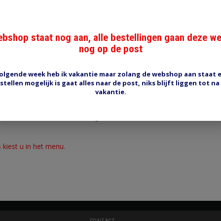
bshop staat nog aan, alle bestellingen gaan deze w
nog op de post
Reviews (0)
Tags (0)
olgende week heb ik vakantie maar zolang de webshop aan staat 
stellen mogelijk is gaat alles naar de post, niks blijft liggen tot na
vakantie.
schoen 14mm/70mm2
4 mm, voor kabel 70 mm2 (ongeveer 12.5mm diameter, 25 mm bree
 kiest u in het menu.
CONTACT