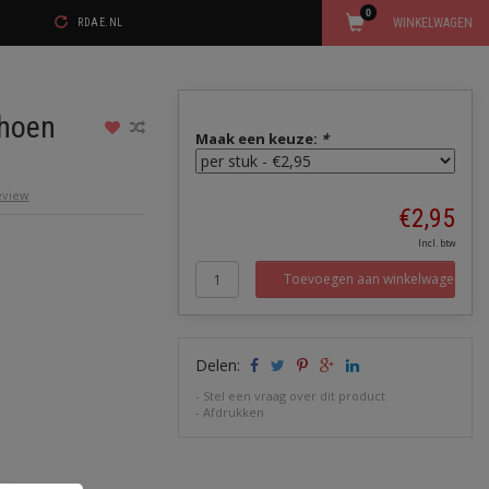
0
WINKELWAGEN
RDAE.NL
choen
Maak een keuze:
*
review
€2,95
Incl. btw
Toevoegen aan winkelwagen
Delen:
-
Stel een vraag over dit product
-
Afdrukken