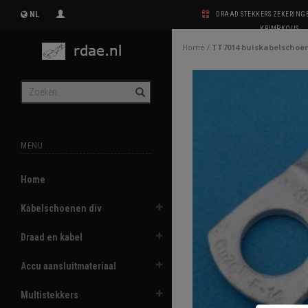
NL
DRAAD STEKKERS ZEKERIN
KRIMPKOUS
Home
/
TT7014 buiskabelscho
MENU
Home
Kabelschoenen div
Draad en kabel
Accu aansluitmateriaal
Multistekkers