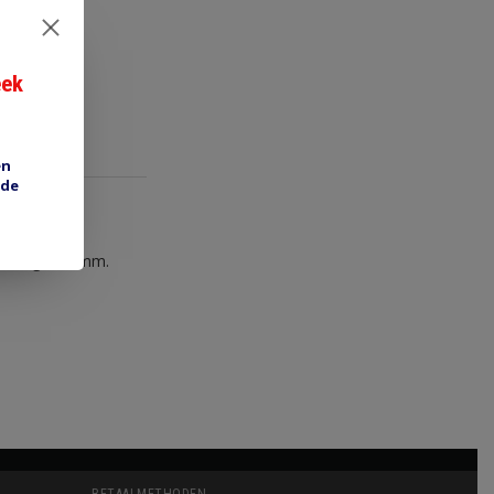
eek
en
 de
d, lengte 57mm.
BETAALMETHODEN