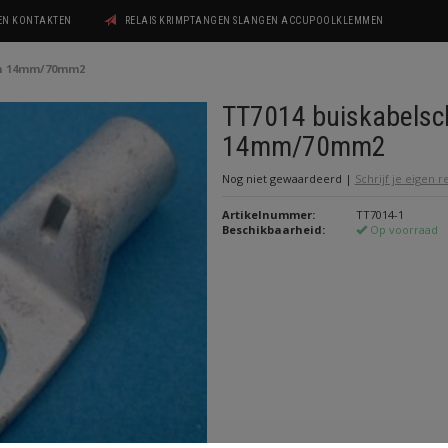
GEN KONTAKTEN
RELAIS KRIMPTANGEN SLANGEN ACCUPOOLKLEMMEN
en 14mm/70mm2
TT7014 buiskabels
14mm/70mm2
Nog niet gewaardeerd
|
Schrijf je eigen 
Artikelnummer:
TT7014-1
Beschikbaarheid:
Op voorraad