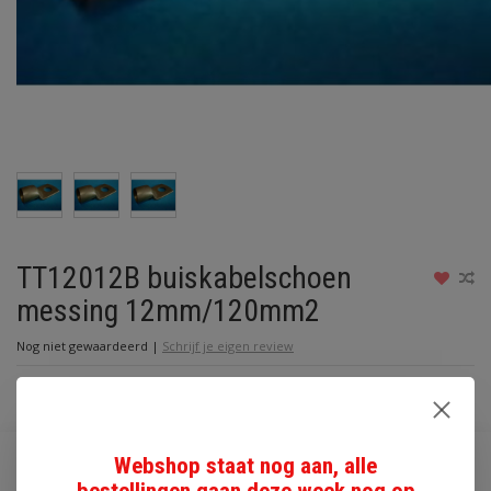
TT12012B buiskabelschoen
messing 12mm/120mm2
Nog niet gewaardeerd
|
Schrijf je eigen review
Artikelnummer:
TT12012BRASS
Beschikbaarheid:
Op voorraad
Webshop staat nog aan, alle
€2,90
bestellingen gaan deze week nog op