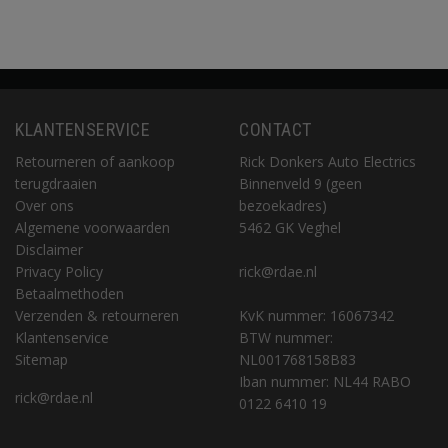
KLANTENSERVICE
CONTACT
Retourneren of aankoop
Rick Donkers Auto Electrics
terugdraaien
Binnenveld 9 (geen
Over ons
bezoekadres)
Algemene voorwaarden
5462 GK Veghel
Disclaimer
Privacy Policy
rick@rdae.nl
Betaalmethoden
Verzenden & retourneren
KvK nummer: 16067342
Klantenservice
BTW nummer:
Sitemap
NL001768158B83
Iban nummer: NL44 RABO
rick@rdae.nl
0122 6410 19