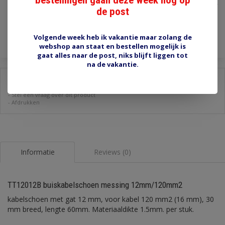
Incl. btw
de post
Toevoegen aan winkelwagen
Volgende week heb ik vakantie maar zolang de
webshop aan staat en bestellen mogelijk is
gaat alles naar de post, niks blijft liggen tot
na de vakantie.
Delen:
-
Stel een vraag over dit product
-
Afdrukken
Informatie
Reviews (0)
TT12012B buiskabelschoen messing 12mm/120mm2
kabelschoen met gat 12 mm, voor kabel 120 mm2 (16 mm), 30
mm breed, lengte 60mm. Materiaaldikte 1.5mm. per stuk.